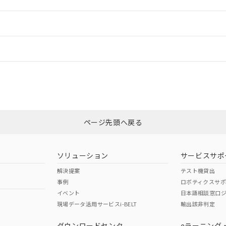
ご相談ください。
は満たないが在庫あり
製品を第三者に販売する場合は、上記1、2および3の内容を当該第
機器販売店や当社販売拠点は「
販売ネットワーク
」をご確認くだ
販売先および販売に係わる関係者が違法に輸出するおそれがある場
用期限
情報更新
び標準価格結果を当社の事前の承諾なく第三者に漏洩または開示し
え状況などにより、予定月が前後することがあります。
(最新の在庫状況については、お客様のお取引先、またはお客様担当
（10物質）のすべてが基準値以下であることを示します。
店・当社販売員にご確認ください)
ードすることができます。
情報更新：
能（部品リスト作成サービス）をご利用いただくには、I-Webメン
使用状況下において有害物質が外部に漏えいし、環境に深刻な影響を
あります。
機種、また在庫状況の情報を公開していない機種
ェブサイト上で当社にご登録された部品リストについて、当社およ
書ダウンロード
す。当社販売部門へお問い合わせください。
CCC認証
電波法
ログイン/会員登録
品・サービスに関するお客様との取引・商談に必要な範囲で利用す
合意する
キャンセル
書をダウンロードすることができます。
利用者とは、
N/A
"個人情報の共同利用に関して"
N/A
の「1.共同利用者の
非含有証明書
※3
します。
10物質）の非含有証明書
みください。
明書（当社基準）
ページ先頭へ戻る
ダウンロードはこちら
日時点で非含有を証明するもので、過去に遡って非含有を証明するも
令のフタル酸エステル類４物質の対応では、対応完了までの期間は出
型式承認
NK型式承認
ABS型式承認
備考欄に対応日を記載しておりました。
韓国
（日本
（アメリカ
ソリューション
サービスサポ
品への在庫切替を完了していることから、特段のことがない限り、20
舶規格）
船舶規格）
船舶規格）
解決提案
テスト機貸出
す。
事例
ロボティクスサ
No
No
イベント
日本語相談窓口
現場データ活用サービスi-BELT
輸出該非判定
I)
PBBs
PBDEs
DBP
ダウンロードセンタ
eラーニング