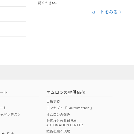
三者に通知します。
認ください。
さい。
合は、取り引きをい
：2006/4/1
カートをみる
ないようお願いしま
のオムロン制御
2026/7/29
バーズにご登録され
及ぼさない年数を意
び当社の共同利用者
ることをご了承くだ
範囲」に記載されて
のではありません。
荷製品に未対応品が
ート
オムロンの提供価値
22年1月12日よ
目指す姿
ポート
コンセプト「i-Automation!」
ジャパンデスク
オムロンの強み
お客様との共創拠点
AUTOMATION CENTER
DIBP
BBP
DEHP
環境保護
技術を磨く現場
・セミナ