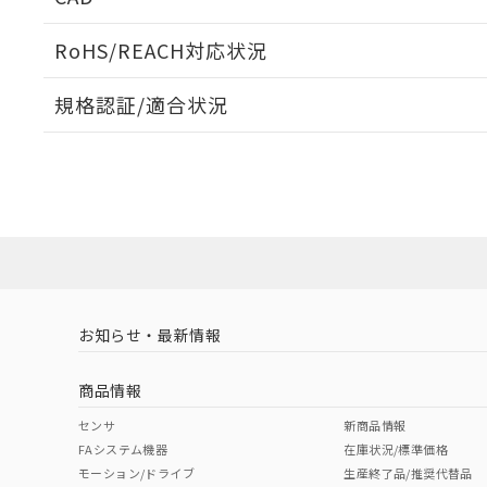
当社販売員に
※2 対応予定月
△
一定数に
当社は、貴社
オムロン制御
また当社は、
※2 環境保護使
RoHS/REACH対応状況
在庫状況およ
部品在庫の切り替
たしません。
－
在庫なし
す。
「ｅ」：有害物質
機器販売
ログイン/会員登録いただくと、CADデータをダウンロ
マイパーツ機
規格認証/適合状況
「10」：通常の
ている必要が
味します。
空
受注生産
EU RoHS
注意事項・凡例
お客様が当ウ
※3 非含有証明
「－」：未確認で
白
UL認証
CSA認証
CEマーキング
が、当社の製
さい。
下記の非含有証明
No
No
N/A
※当社の共同
対応状況
対応予定月
※1
※2
いる法人を指
EU RoHS指令（
ダウンロードデータをご利用いただく前に、以下を必ずお読
51物質の非含有証
対応済み
ソフトウェアの使用条件
※本証明書は発行
また、RoHS指
LR型式承認
DNV型式承認
BV型式承認
KR
混在することから
（イギリス
（ノルウェー
（フランス
（
お知らせ・最新情報
中国 RoHS
注意事項・凡例
既に当社にて対応
船舶規格）
船舶規格）
船舶規格）
船
り割愛しておりま
商品情報
No
No
No
No
中国 RoHS表
※1 ※2
センサ
新商品情報
FAシステム機器
在庫状況/標準価格
Pb
Hg
Cd
Cr(V
モーション/ドライブ
生産終了品/推奨代替品