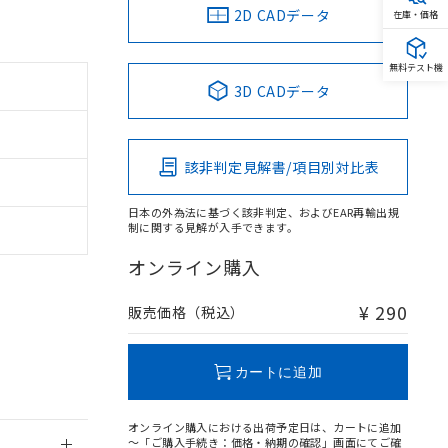
2D CADデータ
在庫・価格
無料テスト機
3D CADデータ
。
商品です。
該非判定見解書/項目別対比表
定はありません。
商品です。
日本の外為法に基づく該非判定、およびEAR再輸出規
制に関する見解が入手できます。
を得ず変更すること
オンライン購入
を提供させていただ
規制貨物等」とい
¥ 290
販売価格（税込）
引許可)を取得する
BDE) 1000ppm以下、
をご了承ください。
0ppm以下、フタル酸ジブチ
基づき作成されるも
う必要な手段を講じ
カートに追加
ことをご了承くださ
) : 1000ppm、
 1000ppm、
びにこれらの製造装
オンライン購入における出荷予定日は、カートに追加
ン制御機器販売店・
～「ご購入手続き：価格・納期の確認」画面にてご確