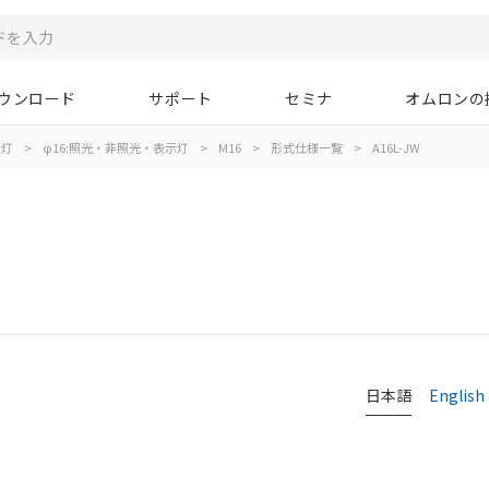
ウンロード
サポート
セミナ
オムロンの
示灯
>
φ16:照光・非照光・表示灯
>
M16
>
形式仕様一覧
>
A16L-JW
日本語
English