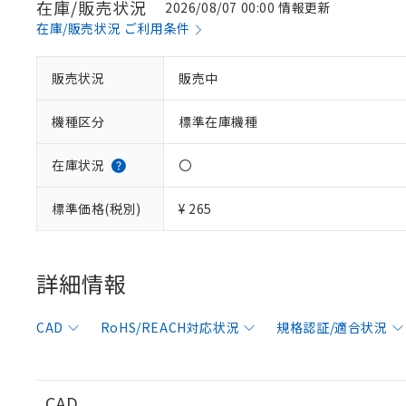
在庫/販売状況
2026/08/07 00:00 情報更新
在庫/販売状況 ご利用条件
販売状況
販売中
※1 対応状況
機種区分
標準在庫機種
対応済み：EU
対応予定：EU R
対応予定なし：EU
在庫状況
〇
調査・確認中：EU
ご利用条件
非該当品：ライセ
標準価格(税別)
¥ 265
※1 中国RoHS
仕入先様の事情に
があります。
以下の条件をお読
「○」：最大均質
「×」：最大均質
詳細情報
本サービスは
当社は、これ
*EU RoHS指令（10物
「－」：未確認で
鉛(Pb) 1000ppm以下、
くものです。
う）を輸出ま
記
説明
六価クロム(Cr(Ⅵ)) 1
当社制御機器
などの必要な
フタル酸ビス(2-エチルヘ
号
CAD
RoHS/REACH対応状況
規格認証/適合状況
*中国RoHS10物質の基準値 
ル（DBP） 1000ppm
在庫状況およ
当社は規制貨
Pb(鉛) :1000ppm、 Hg
但し、RoHS指令で産
のであり、閲
ます。
Cr(Ⅵ)(六価クロム) : 
フタル酸エステル類の４
○
一定数以
DBP(フタル酸ジブチル) :
い。
当社は貴社製
DEHP(フタル酸ビス(2-エ
正式な納期状
置等に一切使
CAD