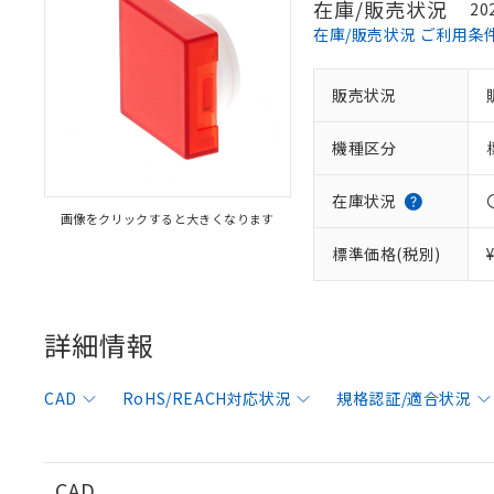
在庫/販売状況
20
在庫/販売状況 ご利用条
販売状況
※1 対応状況
機種区分
対応済み：EU
対応予定：EU R
対応予定なし：EU
在庫状況
画像をクリックすると大きくなります
調査・確認中：EU
ご利用条件
非該当品：ライセ
標準価格(税別)
※1 中国RoHS
仕入先様の事情に
があります。
以下の条件をお読
「○」：最大均質
「×」：最大均質
詳細情報
本サービスは
当社は、これ
*EU RoHS指令（10物
「－」：未確認で
鉛(Pb) 1000ppm以下、
くものです。
う）を輸出ま
記
説明
六価クロム(Cr(Ⅵ)) 1
当社制御機器
などの必要な
フタル酸ビス(2-エチルヘ
号
CAD
RoHS/REACH対応状況
規格認証/適合状況
*中国RoHS10物質の基準値 
ル（DBP） 1000ppm
在庫状況およ
当社は規制貨
Pb(鉛) :1000ppm、 Hg
但し、RoHS指令で産
のであり、閲
ます。
Cr(Ⅵ)(六価クロム) : 
フタル酸エステル類の４
○
一定数以
DBP(フタル酸ジブチル) :
い。
当社は貴社製
DEHP(フタル酸ビス(2-エ
正式な納期状
置等に一切使
CAD