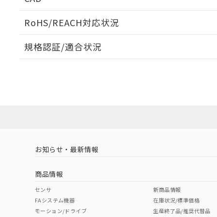
当社販売員に
※2 対応予定月
△
一定数に
当社は、貴社
オムロン制御
また当社は、
※2 環境保護使
RoHS/REACH対応状況
在庫状況およ
部品在庫の切り替
たしません。
－
在庫なし
す。
「ｅ」：有害物質
機器販売
ログイン/会員登録いただくと、CADデータをダウンロ
マイパーツ機
規格認証/適合状況
「10」：通常の
ている必要が
味します。
空
受注生産
EU RoHS
注意事項・凡例
お客様が当ウ
※3 非含有証明
「－」：未確認で
白
UL認証
CSA認証
CEマーキング
が、当社の製
さい。
下記の非含有証明
No
No
N/A
※当社の共同
対応状況
対応予定月
※1
※2
いる法人を指
EU RoHS指令（
ダウンロードデータをご利用いただく前に、以下を必ずお読
51物質の非含有証
対応済み
ソフトウェアの使用条件
※本証明書は発行
また、RoHS指
LR型式承認
DNV型式承認
BV型式承認
KR
混在することから
（イギリス
（ノルウェー
（フランス
（
お知らせ・最新情報
中国 RoHS
注意事項・凡例
既に当社にて対応
船舶規格）
船舶規格）
船舶規格）
船
り割愛しておりま
商品情報
No
No
No
No
中国 RoHS表
※1 ※2
センサ
新商品情報
FAシステム機器
在庫状況/標準価格
Pb
Hg
Cd
Cr(V
モーション/ドライブ
生産終了品/推奨代替品