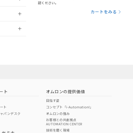
三者に通知します。
認ください。
さい。
合は、取り引きをい
：2006/4/1
カートをみる
ないようお願いしま
のオムロン制御
2026/7/29
バーズにご登録され
及ぼさない年数を意
び当社の共同利用者
ることをご了承くだ
範囲」に記載されて
のではありません。
荷製品に未対応品が
ート
オムロンの提供価値
22年1月12日よ
目指す姿
ポート
コンセプト「i-Automation!」
ジャパンデスク
オムロンの強み
お客様との共創拠点
AUTOMATION CENTER
DIBP
BBP
DEHP
環境保護
技術を磨く現場
・セミナ