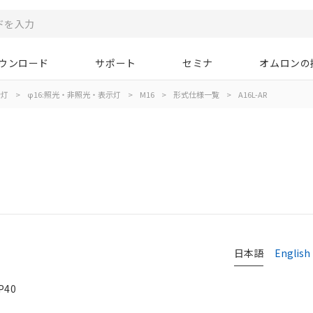
ウンロード
サポート
セミナ
オムロンの
示灯
>
φ16:照光・非照光・表示灯
>
M16
>
形式仕様一覧
>
A16L-AR
日本語
English
P40