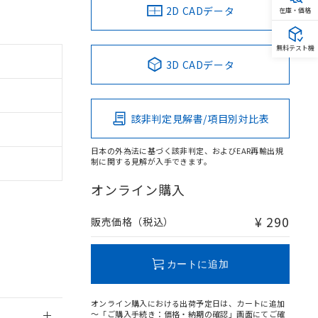
2D CADデータ
在庫・価格
無料テスト機
3D CADデータ
。
商品です。
該非判定見解書/項目別対比表
定はありません。
商品です。
日本の外為法に基づく該非判定、およびEAR再輸出規
制に関する見解が入手できます。
を得ず変更すること
オンライン購入
を提供させていただ
規制貨物等」とい
¥ 290
販売価格（税込）
引許可)を取得する
BDE) 1000ppm以下、
をご了承ください。
0ppm以下、フタル酸ジブチ
基づき作成されるも
う必要な手段を講じ
カートに追加
ことをご了承くださ
) : 1000ppm、
 1000ppm、
びにこれらの製造装
オンライン購入における出荷予定日は、カートに追加
ン制御機器販売店・
～「ご購入手続き：価格・納期の確認」画面にてご確