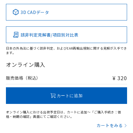
正式な納期状況および標準価格はお客
ル類) : 1000ppm、
ルベンジル（BBP） 1000ppm以下、フタル酸ジブチル
全に破砕するなど、違法に輸出されな
DBP(フタル酸ジブチル) : 1000ppm、 DIBP(フタル酸ジ
様のお取引先、またはお客様担当のオ
中国 RoHS表
※1 ※2
（DBP） 1000ppm以下、フタル酸ジイソブチル
イソブチル) : 1000ppm、 BBP(フタル酸ブチルベンジ
△
一定数には満たないが在庫あり
いよう必要な手段を講じます。
3D CADデータ
ムロン制御機器販売店・当社販売員に
(DIBP) 1000ppm以下
ル) : 1000ppm、
当社は貴社製品を、核兵器、ミサイ
但し、RoHS指令で産業用監視および制御機器に対する
DEHP(フタル酸ビス(2-エチルヘキシル)) : 1000ppm
この製品の規格認証/適合状況ページへ
Pb
ご相談ください。
Hg
Cd
Cr(VI)
適用除外項目は除く。
ル、化学兵器、生物兵器またはその他
－
在庫なし(最新の在庫状況につ
その他の認証はこちらのページからご検索ください
オムロン制御機器販売店や当社販売拠
フタル酸エステル類の４物質については閾値を超える意
武器並びにこれらの製造装置等に一切
いては、お客様のお取引先、ま
図的な使用がないことを確認しています。
点は「
販売ネットワーク
」をご確認
該非判定見解書/項目別対比表
※2 環境保護使用期限
O
使用いたしません。
O
O
O
たはお客様担当のオムロン制御
ください。
当社は、貴社製品を第三者に販売する
機器販売店・当社販売員にご確
在庫状況および標準価格結果を当社の
※2 対応予定月
「ｅ」：有害物質（10物質）のすべてが基
日本の外為法に基づく該非判定、およびEAR再輸出規制に関する見解が入手でき
場合は、上記1、2および3の内容を当
認ください)
事前の承諾なく第三者に漏洩または開
ます。
準値以下であることを示します。
該第三者に通知します。また当社は、
"対応済み"や非含有の記載がされた商品であっても、流通
示しないようお願いします。
部品在庫の切り替え状況などにより、予定
「10」：通常の使用状況下において有害物
販売先および販売に係わる関係者が違
在庫等で未対応品が混在する可能性があります。
マイパーツ機能（部品リスト作成サー
オンライン購入
空
受注生産機種、また在庫状況の
月が前後することがあります。
質が外部に漏えいし、環境に深刻な影響を
法に輸出するおそれがある場合は、取
非含有品が必要な際は、弊社営業部門もしくは販売店へお
ビス）をご利用いただくには、I-Web
白
情報を公開していない機種
及ぼさない年数を意味します。
り引きをいたしません。
問い合わせください。
メンバーズにご登録されている必要が
¥ 320
販売価格（税込）
「－」：未確認です。当社販売部門へお問
あります。
い合わせください。
お客様が当ウェブサイト上で当社にご
この製品のRoHS/REACH対応状況ページへ
※3 非含有証明書ダウンロード
登録された部品リストについて、当社
カートに追加
および当社の共同利用者が、当社の製
下記の非含有証明書をダウンロードするこ
品・サービスに関するお客様との取
とができます。
オンライン購入における出荷予定日は、カートに追加～「ご購入手続き：価
合意する
キャンセル
引・商談に必要な範囲で利用すること
格・納期の確認」画面にてご確認ください。
をご了承ください。
EU RoHS指令（10物質）の非含有証明書
カートをみる
※当社の共同利用者とは、
"個人情報
51物質の非含有証明書（当社基準）
の共同利用に関して"
の「1.共同利