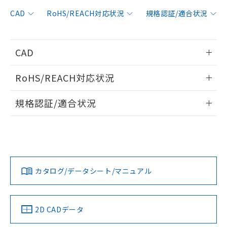
非含有に対応した製品が提供可能な商品で
す。
CAD
RoHS/REACH対応状況
規格認証/適合状況
対応予定：EU RoHS指令（10物質）の非含
ご利用条件
有に対応した製品に切り替える予定のある
商品です。
CAD
対応予定なし：EU RoHS指令（10物質）の
以下の条件をお読みいただき、同意のうえ
非含有に非対応の商品で、対応品を出す予
情報更新：2006/4/1
ご利用ください。
定はありません。
RoHS/REACH対応状況
調査・確認中：EU RoHS指令（10物質）の
本サービスは、当社制御機器事業取扱
ログイン/会員登録いただくと、CADデータをダウンロー
※1 中国RoHS○×表
非含有の対応状況を調査中または確認中の
情報更新：2026/7/29
商品の当社在庫状況および標準価格
規格認証/適合状況
ドすることができます。
商品です。
(税抜)を提供させていただくもので
「○」：最大均質材料含有率が中国RoHSの
非該当品：ライセンス料など無形物で、有
EU RoHS
注意事項・凡例
す。
基準値以下であることを示します。
UL認証
CSA認証
CEマーキング
害物質有無と関係のない商品です。
当社制御機器事業取扱商品の中には、
「×」：最大均質材料含有率が中国RoHSの
仕入先様の事情により、非含有部品として
ログイン/会員登録
本サービスの対象外となる商品もある
No
No
N/A
基準値を超えていることを示します。
いたものが、含有品と判明した場合などや
当社は、これら貴社製品のうち、外国
対応状況
対応予定月
※1
※2
ことをご了承ください。
「－」：未確認です。当社販売部門へお問
むを得ず変更することがあります。
為替および外国貿易法に定める商品
在庫状況および標準価格照会結果は、
い合わせください。
カタログ/データシート/マニュアル
（以下｢規制貨物等」という）を輸出
対応済み
記載している更新日時点での社内デー
ダウンロードデータをご利用いただく前に、以下を必ずお読
*EU RoHS指令（10物質）：
または国外への提供する場合は、日本
記
タに基づき作成されるものであり、閲
説明
LR型式承認
DNV型式承認
BV型式承認
KR型式承
鉛(Pb) 1000ppm以下、 水銀(Hg) 1000ppm以下、 カド
みください。
*中国RoHS10物質の基準値 (GB/T26572)：
国政府の輸出許可(または役務取引許
（イギリス
（ノルウェー
（フランス
（韓国
号
覧された時点での実際の在庫および標
ミウム(Cd) 100ppm以下、
Pb(鉛) :1000ppm、 Hg(水銀) : 1000ppm、 Cd(カドミウ
ソフトウェアの使用条件
可)を取得するなどの必要な手続きを
六価クロム(Cr(Ⅵ)) 1000ppm以下、ポリ臭化ビフェニル
船舶規格）
船舶規格）
船舶規格）
船舶規格
ム) : 100ppm、
中国 RoHS
準価格とは異なる場合があることをご
注意事項・凡例
2D CADデータ
類(PBB) 1000ppm以下、ポリ臭化ジフェニルエーテル類
Cr(Ⅵ)(六価クロム) : 1000ppm、 PBBs(ポリ臭化ビフェ
とります。
了承ください。
(PBDE) 1000ppm以下、フタル酸ビス(2-エチルヘキシ
○
一定数以上の在庫あり
ニル類) : 1000ppm、 PBDEs(ポリ臭化ジフェニルエーテ
No
No
No
No
当社は規制貨物を破棄する場合は、完
ル) (DEHP)(別名：DOP) 1000ppm以下、フタル酸ブチ