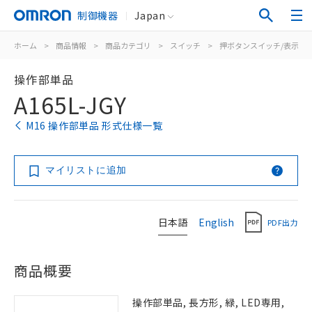
制御機器
Japan
ホーム
>
商品情報
>
商品カテゴリ
>
スイッチ
>
押ボタンスイッチ/表示灯
操作部単品
A165L-JGY
M16 操作部単品 形式仕様一覧
マイリストに追加
日本語
English
PDF出力
商品概要
操作部単品, 長方形, 緑, LED専用,