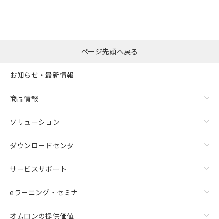
※本証明書は発行日時点で非含有を証明す
用者の範囲」に記載されている法人を
るもので、過去に遡って非含有を証明する
指します。
ものではありません。
また、RoHS指令のフタル酸エステル類４
物質の対応では、対応完了までの期間は出
ページ先頭へ戻る
荷製品に未対応品が混在することから備考
欄に対応日を記載しておりました。
お知らせ・最新情報
既に当社にて対応品への在庫切替を完了
していることから、特段のことがない限
り、2022年1月12日より割愛しておりま
商品情報
す。
ソリューション
ダウンロードセンタ
サービスサポート
eラーニング・セミナ
オムロンの提供価値