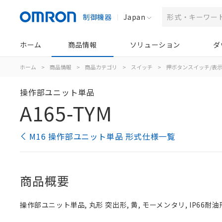
制御機器
Japan
ホーム
商品情報
ソリューション
ダ
ホーム
>
商品情報
>
商品カテゴリ
>
スイッチ
>
押ボタンスイッチ/表
操作部ユニット単品
A165-TYM
M16 操作部ユニット単品 形式仕様一覧
商品概要
操作部ユニット単品, 丸形 突出形, 黄, モーメンタリ, IP66耐油