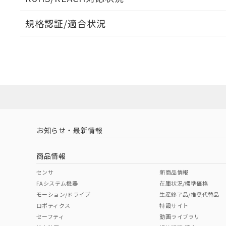
オムロン制御
また当社は、
※2 環境保護使
在庫状況およ
部品在庫の切り替
たしません。
－
在庫なし
規格認証/適合状況
す。
「ｅ」：有害物質
機器販売
マイパーツ機
「10」：通常の
EU RoHS
注意事項・凡例
ている必要が
味します。
UL認証
CSA認証
CEマーキング
空
受注生産
お客様が当ウ
※3 非含有証明
「－」：未確認で
白
が、当社の製
No
No
N/A
対応状況
対応予定月
※1
※2
さい。
下記の非含有証明
※当社の共同
いる法人を指
EU RoHS指令（
対応済み
51物質の非含有証
LR型式承認
DNV型式承認
BV型式承認
KR
※本証明書は発行
（イギリス
（ノルウェー
（フランス
（
また、RoHS指
お知らせ・最新情報
中国 RoHS
注意事項・凡例
船舶規格）
船舶規格）
船舶規格）
船
混在することから
既に当社にて対応
商品情報
り割愛しておりま
No
No
No
No
中国 RoHS表
※1 ※2
センサ
新商品情報
FAシステム機器
在庫状況/標準価格
Pb
Hg
Cd
Cr(V
モーション/ドライブ
生産終了品/推奨代替品
ロボティクス
特設サイト
セーフティ
動画ライブラリ