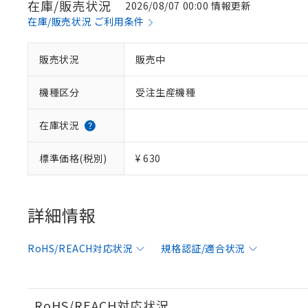
在庫/販売状況
2026/08/07 00:00 情報更新
在庫/販売状況 ご利用条件
※1 対応状況
販売状況
販売中
対応済み：EU
機種区分
受注生産機種
対応予定：EU R
対応予定なし：EU
調査・確認中：EU
ご利用条件
在庫状況
非該当品：ライセ
※1 中国RoHS
仕入先様の事情に
標準価格(税別)
¥ 630
があります。
以下の条件をお読
「○」：最大均質
「×」：最大均質
本サービスは
当社は、これ
*EU RoHS指令（10物
「－」：未確認で
鉛(Pb) 1000ppm以下、
くものです。
う）を輸出ま
詳細情報
記
説明
六価クロム(Cr(Ⅵ)) 1
当社制御機器
などの必要な
フタル酸ビス(2-エチルヘ
号
*中国RoHS10物質の基準値 
ル（DBP） 1000ppm
在庫状況およ
当社は規制貨
Pb(鉛) :1000ppm、 Hg
但し、RoHS指令で産
RoHS/REACH対応状況
規格認証/適合状況
のであり、閲
ます。
Cr(Ⅵ)(六価クロム) : 
フタル酸エステル類の４
○
一定数以
DBP(フタル酸ジブチル) :
い。
当社は貴社製
DEHP(フタル酸ビス(2-エ
正式な納期状
置等に一切使
当社販売員に
※2 対応予定月
△
一定数に
当社は、貴社
RoHS/REACH対応状況