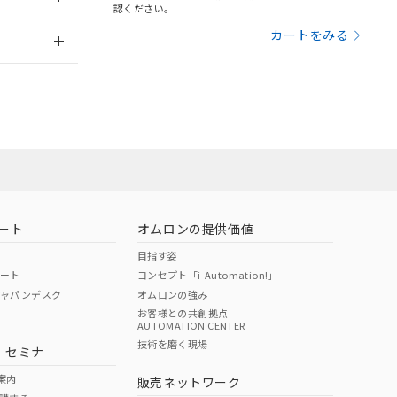
さい。
合は、取り引きをい
認ください。
ないようお願いしま
のオムロン制御
2026/7/29
カートをみる
バーズにご登録され
及ぼさない年数を意
び当社の共同利用者
ることをご了承くだ
範囲」に記載されて
のではありません。
荷製品に未対応品が
ート
オムロンの提供価値
目指す姿
22年1月12日よ
ポート
コンセプト「i-Automation!」
ジャパンデスク
オムロンの強み
お客様との共創拠点
AUTOMATION CENTER
DIBP
BBP
DEHP
環境保護
技術を磨く現場
・セミナ
状況ページへ
使用期限
検索ください
案内
販売ネットワーク