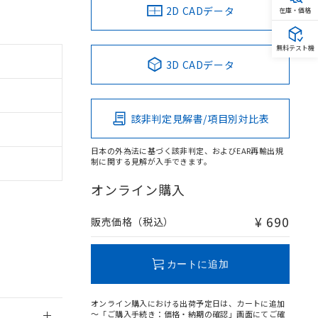
2D CADデータ
在庫・価格
無料テスト機
3D CADデータ
。
商品です。
定はありません。
該非判定見解書/項目別対比表
商品です。
日本の外為法に基づく該非判定、およびEAR再輸出規
を得ず変更すること
制に関する見解が入手できます。
オンライン購入
を提供させていただ
規制貨物等」とい
引許可)を取得する
¥ 690
販売価格（税込）
BDE) 1000ppm以下、
をご了承ください。
0ppm以下、フタル酸ジブチ
基づき作成されるも
う必要な手段を講じ
ことをご了承くださ
) : 1000ppm、
カートに追加
 1000ppm、
びにこれらの製造装
ン制御機器販売店・
オンライン購入における出荷予定日は、カートに追加
三者に通知します。
～「ご購入手続き：価格・納期の確認」画面にてご確