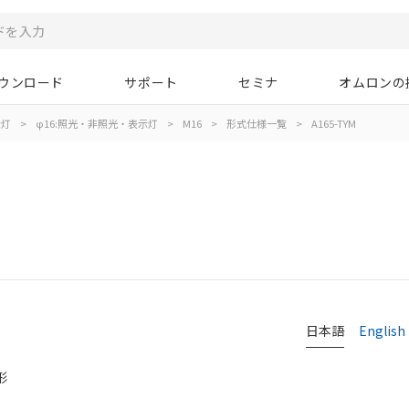
ウンロード
サポート
セミナ
オムロンの
示灯
>
φ16:照光・非照光・表示灯
>
M16
>
形式仕様一覧
>
A165-TYM
日本語
English
形