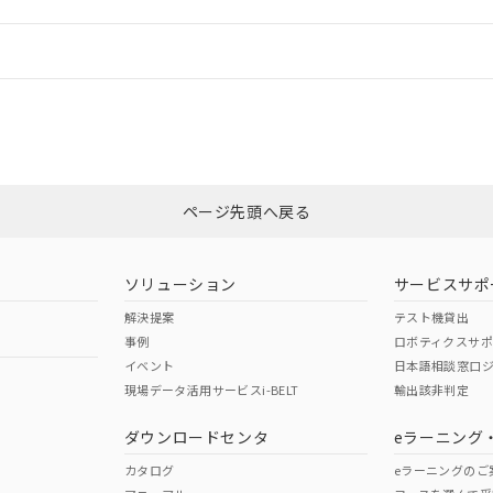
機器販売店や当社販売拠点は「
販売ネットワーク
」をご確認くだ
販売先および販売に係わる関係者が違法に輸出するおそれがある場
用期限
び標準価格結果を当社の事前の承諾なく第三者に漏洩または開示し
え状況などにより、予定月が前後することがあります。
(最新の在庫状況については、お客様のお取引先、またはお客様担当
情報更新：
（10物質）のすべてが基準値以下であることを示します。
店・当社販売員にご確認ください)
能（部品リスト作成サービス）をご利用いただくには、I-Webメン
使用状況下において有害物質が外部に漏えいし、環境に深刻な影響を
あります。
CCC認証
電波法
機種、また在庫状況の情報を公開していない機種
ェブサイト上で当社にご登録された部品リストについて、当社およ
書ダウンロード
す。当社販売部門へお問い合わせください。
品・サービスに関するお客様との取引・商談に必要な範囲で利用す
合意する
キャンセル
N/A
N/A
非含有証明書
※3
書をダウンロードすることができます。
利用者とは、
"個人情報の共同利用に関して"
の「1.共同利用者の
します。
ページ先頭へ戻る
10物質）の非含有証明書
ダウンロードはこちら
明書（当社基準）
型式承認
NK型式承認
ABS型式承認
日時点で非含有を証明するもので、過去に遡って非含有を証明するも
韓国
（日本
（アメリカ
令のフタル酸エステル類４物質の対応では、対応完了までの期間は出
ソリューション
サービスサポ
舶規格）
船舶規格）
船舶規格）
備考欄に対応日を記載しておりました。
解決提案
テスト機貸出
品への在庫切替を完了していることから、特段のことがない限り、20
事例
ロボティクスサ
す。
No
No
イベント
日本語相談窓口
現場データ活用サービスi-BELT
輸出該非判定
I)
PBBs
PBDEs
DBP
ダウンロードセンタ
eラーニング
この製品の規格認証/適合
その他の認証はこちらのページからご
カタログ
eラーニングのご