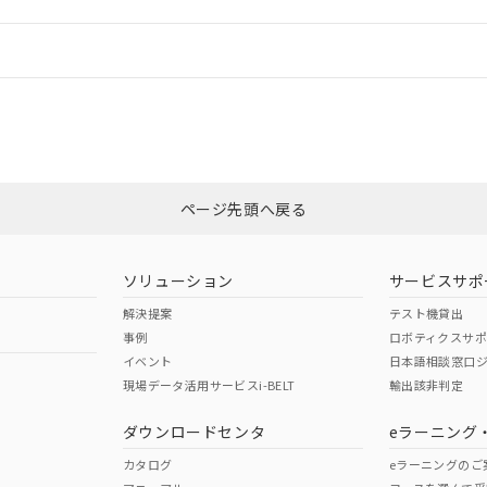
機器販売店や当社販売拠点は「
販売ネットワーク
」をご確認くだ
販売先および販売に係わる関係者が違法に輸出するおそれがある場
用期限
び標準価格結果を当社の事前の承諾なく第三者に漏洩または開示し
え状況などにより、予定月が前後することがあります。
(最新の在庫状況については、お客様のお取引先、またはお客様担当
情報更新：
（10物質）のすべてが基準値以下であることを示します。
店・当社販売員にご確認ください)
能（部品リスト作成サービス）をご利用いただくには、I-Webメン
使用状況下において有害物質が外部に漏えいし、環境に深刻な影響を
あります。
CCC認証
電波法
機種、また在庫状況の情報を公開していない機種
ェブサイト上で当社にご登録された部品リストについて、当社およ
書ダウンロード
す。当社販売部門へお問い合わせください。
品・サービスに関するお客様との取引・商談に必要な範囲で利用す
合意する
キャンセル
N/A
N/A
非含有証明書
※3
書をダウンロードすることができます。
利用者とは、
"個人情報の共同利用に関して"
の「1.共同利用者の
します。
ページ先頭へ戻る
10物質）の非含有証明書
ダウンロードはこちら
明書（当社基準）
型式承認
NK型式承認
ABS型式承認
日時点で非含有を証明するもので、過去に遡って非含有を証明するも
韓国
（日本
（アメリカ
令のフタル酸エステル類４物質の対応では、対応完了までの期間は出
ソリューション
サービスサポ
舶規格）
船舶規格）
船舶規格）
備考欄に対応日を記載しておりました。
解決提案
テスト機貸出
品への在庫切替を完了していることから、特段のことがない限り、20
事例
ロボティクスサ
す。
No
No
イベント
日本語相談窓口
現場データ活用サービスi-BELT
輸出該非判定
I)
PBBs
PBDEs
DBP
ダウンロードセンタ
eラーニング
この製品の規格認証/適合
その他の認証はこちらのページからご
カタログ
eラーニングのご