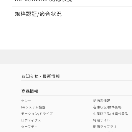
オムロン制御
また当社は、
※2 環境保護使
在庫状況およ
部品在庫の切り替
たしません。
－
在庫なし
規格認証/適合状況
す。
「ｅ」：有害物質
機器販売
マイパーツ機
「10」：通常の
EU RoHS
注意事項・凡例
ている必要が
味します。
UL認証
CSA認証
CEマーキング
空
受注生産
お客様が当ウ
※3 非含有証明
「－」：未確認で
白
が、当社の製
No
No
N/A
対応状況
対応予定月
※1
※2
さい。
下記の非含有証明
※当社の共同
いる法人を指
EU RoHS指令（
対応済み
51物質の非含有証
LR型式承認
DNV型式承認
BV型式承認
KR
※本証明書は発行
（イギリス
（ノルウェー
（フランス
（
また、RoHS指
お知らせ・最新情報
中国 RoHS
注意事項・凡例
船舶規格）
船舶規格）
船舶規格）
船
混在することから
既に当社にて対応
商品情報
り割愛しておりま
No
No
No
No
中国 RoHS表
※1 ※2
センサ
新商品情報
FAシステム機器
在庫状況/標準価格
Pb
Hg
Cd
Cr(V
モーション/ドライブ
生産終了品/推奨代替品
ロボティクス
特設サイト
セーフティ
動画ライブラリ