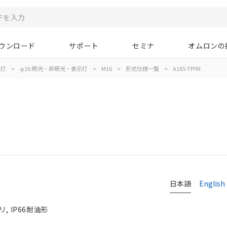
ウンロード
サポート
セミナ
オムロンの
示灯
>
φ16:照光・非照光・表示灯
>
M16
>
形式仕様一覧
>
A165-TPYM
日本語
English
, IP66耐油形