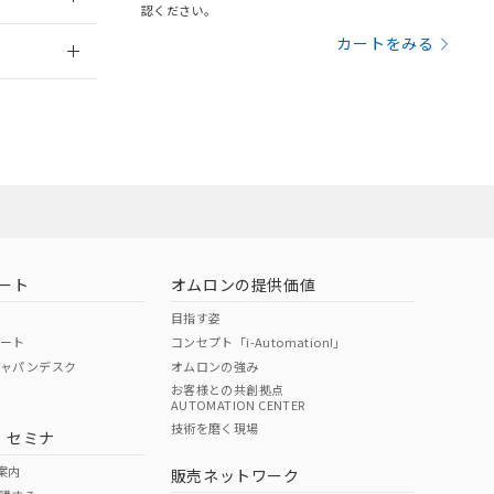
さい。
合は、取り引きをい
認ください。
ないようお願いしま
のオムロン制御
2026/7/29
カートをみる
バーズにご登録され
及ぼさない年数を意
び当社の共同利用者
ることをご了承くだ
範囲」に記載されて
のではありません。
荷製品に未対応品が
ート
オムロンの提供価値
目指す姿
22年1月12日よ
ポート
コンセプト「i-Automation!」
ジャパンデスク
オムロンの強み
お客様との共創拠点
AUTOMATION CENTER
DIBP
BBP
DEHP
環境保護
技術を磨く現場
・セミナ
状況ページへ
使用期限
検索ください
案内
販売ネットワーク