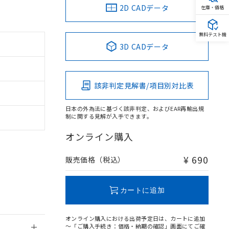
2D CADデータ
在庫・価格
無料テスト機
3D CADデータ
。
商品です。
定はありません。
該非判定見解書/項目別対比表
商品です。
日本の外為法に基づく該非判定、およびEAR再輸出規
を得ず変更すること
制に関する見解が入手できます。
オンライン購入
を提供させていただ
規制貨物等」とい
引許可)を取得する
¥ 690
販売価格（税込）
BDE) 1000ppm以下、
をご了承ください。
0ppm以下、フタル酸ジブチ
基づき作成されるも
う必要な手段を講じ
ことをご了承くださ
) : 1000ppm、
カートに追加
 1000ppm、
びにこれらの製造装
ン制御機器販売店・
オンライン購入における出荷予定日は、カートに追加
三者に通知します。
～「ご購入手続き：価格・納期の確認」画面にてご確