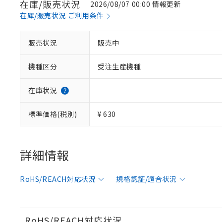
在庫/販売状況
2026/08/07 00:00 情報更新
在庫/販売状況 ご利用条件
※1 対応状況
販売状況
販売中
対応済み：EU
機種区分
受注生産機種
対応予定：EU R
対応予定なし：EU
調査・確認中：EU
ご利用条件
在庫状況
非該当品：ライセ
※1 中国RoHS
仕入先様の事情に
標準価格(税別)
¥ 630
があります。
以下の条件をお読
「○」：最大均質
「×」：最大均質
本サービスは
当社は、これ
*EU RoHS指令（10物
「－」：未確認で
鉛(Pb) 1000ppm以下、
くものです。
う）を輸出ま
詳細情報
記
説明
六価クロム(Cr(Ⅵ)) 1
当社制御機器
などの必要な
フタル酸ビス(2-エチルヘ
号
*中国RoHS10物質の基準値 
ル（DBP） 1000ppm
在庫状況およ
当社は規制貨
Pb(鉛) :1000ppm、 Hg
但し、RoHS指令で産
RoHS/REACH対応状況
規格認証/適合状況
のであり、閲
ます。
Cr(Ⅵ)(六価クロム) : 
フタル酸エステル類の４
○
一定数以
DBP(フタル酸ジブチル) :
い。
当社は貴社製
DEHP(フタル酸ビス(2-エ
正式な納期状
置等に一切使
当社販売員に
※2 対応予定月
△
一定数に
当社は、貴社
RoHS/REACH対応状況