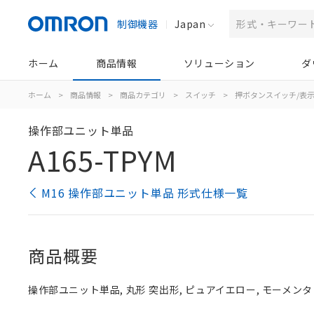
制御機器
Japan
ホーム
商品情報
ソリューション
ダ
ホーム
>
商品情報
>
商品カテゴリ
>
スイッチ
>
押ボタンスイッチ/表
操作部ユニット単品
A165-TPYM
M16 操作部ユニット単品 形式仕様一覧
商品概要
操作部ユニット単品, 丸形 突出形, ピュアイエロー, モーメンタリ