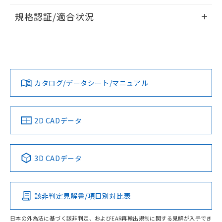
情報更新：2026/7/29
対応予定なし：EU RoHS指令（10物質）の
規格認証/適合状況
以下の条件をお読みいただき、同意のうえ
非含有に非対応の商品で、対応品を出す予
ご利用ください。
定はありません。
EU RoHS
注意事項・凡例
UL認証
CSA認証
CEマーキング
調査・確認中：EU RoHS指令（10物質）の
本サービスは、当社制御機器事業取扱
※1 中国RoHS○×表
非含有の対応状況を調査中または確認中の
商品の当社在庫状況および標準価格
No
No
N/A
商品です。
対応状況
対応予定月
※1
※2
(税抜)を提供させていただくもので
「○」：最大均質材料含有率が中国RoHSの
非該当品：ライセンス料など無形物で、有
す。
基準値以下であることを示します。
カタログ/データシート/マニュアル
害物質有無と関係のない商品です。
対応済み
当社制御機器事業取扱商品の中には、
「×」：最大均質材料含有率が中国RoHSの
仕入先様の事情により、非含有部品として
本サービスの対象外となる商品もある
LR型式承認
DNV型式承認
BV型式承認
KR型式承
基準値を超えていることを示します。
いたものが、含有品と判明した場合などや
当社は、これら貴社製品のうち、外国
（イギリス
（ノルウェー
（フランス
（韓国
ことをご了承ください。
「－」：未確認です。当社販売部門へお問
むを得ず変更することがあります。
為替および外国貿易法に定める商品
船舶規格）
船舶規格）
船舶規格）
船舶規格
中国 RoHS
注意事項・凡例
在庫状況および標準価格照会結果は、
2D CADデータ
い合わせください。
（以下｢規制貨物等」という）を輸出
記載している更新日時点での社内デー
No
*EU RoHS指令（10物質）：
No
No
No
または国外への提供する場合は、日本
記
タに基づき作成されるものであり、閲
説明
鉛(Pb) 1000ppm以下、 水銀(Hg) 1000ppm以下、 カド
*中国RoHS10物質の基準値 (GB/T26572)：
国政府の輸出許可(または役務取引許
号
覧された時点での実際の在庫および標
ミウム(Cd) 100ppm以下、
中国 RoHS表
※1 ※2
Pb(鉛) :1000ppm、 Hg(水銀) : 1000ppm、 Cd(カドミウ
可)を取得するなどの必要な手続きを
3D CADデータ
六価クロム(Cr(Ⅵ)) 1000ppm以下、ポリ臭化ビフェニル
ム) : 100ppm、
準価格とは異なる場合があることをご
類(PBB) 1000ppm以下、ポリ臭化ジフェニルエーテル類
Cr(Ⅵ)(六価クロム) : 1000ppm、 PBBs(ポリ臭化ビフェ
とります。
この製品の規格認証/適合状況ページへ
Pb
Hg
Cd
Cr(VI)
了承ください。
(PBDE) 1000ppm以下、フタル酸ビス(2-エチルヘキシ
○
一定数以上の在庫あり
ニル類) : 1000ppm、 PBDEs(ポリ臭化ジフェニルエーテ
当社は規制貨物を破棄する場合は、完
その他の認証はこちらのページからご検索ください
ル) (DEHP)(別名：DOP) 1000ppm以下、フタル酸ブチ
正式な納期状況および標準価格はお客
ル類) : 1000ppm、
ルベンジル（BBP） 1000ppm以下、フタル酸ジブチル
全に破砕するなど、違法に輸出されな
DBP(フタル酸ジブチル) : 1000ppm、 DIBP(フタル酸ジ
様のお取引先、またはお客様担当のオ
（DBP） 1000ppm以下、フタル酸ジイソブチル
該非判定見解書/項目別対比表
イソブチル) : 1000ppm、 BBP(フタル酸ブチルベンジ
△
一定数には満たないが在庫あり
O
O
O
O
いよう必要な手段を講じます。
ムロン制御機器販売店・当社販売員に
(DIBP) 1000ppm以下
ル) : 1000ppm、
当社は貴社製品を、核兵器、ミサイ
但し、RoHS指令で産業用監視および制御機器に対する
DEHP(フタル酸ビス(2-エチルヘキシル)) : 1000ppm
ご相談ください。
適用除外項目は除く。
日本の外為法に基づく該非判定、およびEAR再輸出規制に関する見解が入手でき
ル、化学兵器、生物兵器またはその他
－
在庫なし(最新の在庫状況につ