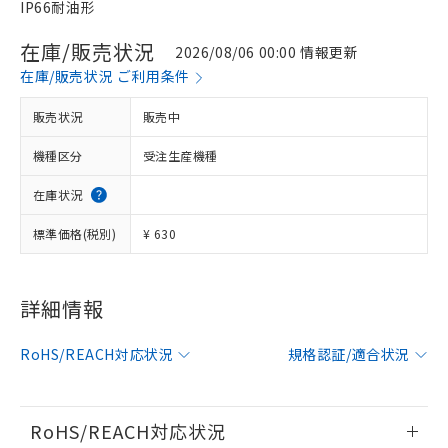
IP66耐油形
在庫/販売状況
2026/08/06 00:00 情報更新
在庫/販売状況 ご利用条件
販売状況
販売中
機種区分
受注生産機種
在庫状況
標準価格(税別)
¥ 630
※1 対応状況
詳細情報
対応済み：EU RoHS指令（10物質）の
RoHS/REACH対応状況
規格認証/適合状況
非含有に対応した製品が提供可能な商品で
す。
対応予定：EU RoHS指令（10物質）の非含
ご利用条件
有に対応した製品に切り替える予定のある
RoHS/REACH対応状況
商品です。