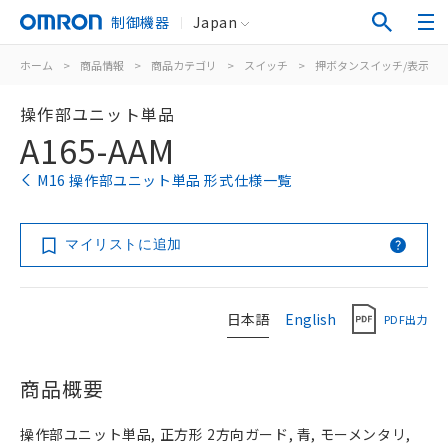
制御機器
Japan
ホーム
>
商品情報
>
商品カテゴリ
>
スイッチ
>
押ボタンスイッチ/表示灯
操作部ユニット単品
A165-AAM
M16 操作部ユニット単品 形式仕様一覧
マイリストに追加
日本語
English
PDF出力
商品概要
操作部ユニット単品, 正方形 2方向ガード, 青, モーメンタリ,