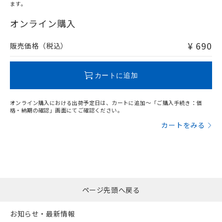
オムロン制御機器販売店や当社販売拠
フタル酸エステル類の４物質については閾値を超える意
ます。
武器並びにこれらの製造装置等に一切
いては、お客様のお取引先、ま
図的な使用がないことを確認しています。
"対応済み"や非含有の記載がされた商品であっても、流通
点は「
販売ネットワーク
」をご確認
※2 環境保護使用期限
使用いたしません。
たはお客様担当のオムロン制御
在庫等で未対応品が混在する可能性があります。
オンライン購入
ください。
当社は、貴社製品を第三者に販売する
機器販売店・当社販売員にご確
非含有品が必要な際は、弊社営業部門もしくは販売店へお
在庫状況および標準価格結果を当社の
※2 対応予定月
「ｅ」：有害物質（10物質）のすべてが基
場合は、上記1、2および3の内容を当
認ください)
問い合わせください。
事前の承諾なく第三者に漏洩または開
¥ 690
販売価格（税込）
準値以下であることを示します。
該第三者に通知します。また当社は、
示しないようお願いします。
部品在庫の切り替え状況などにより、予定
「10」：通常の使用状況下において有害物
販売先および販売に係わる関係者が違
マイパーツ機能（部品リスト作成サー
空
受注生産機種、また在庫状況の
この製品のRoHS/REACH対応状況ページへ
月が前後することがあります。
質が外部に漏えいし、環境に深刻な影響を
法に輸出するおそれがある場合は、取
ビス）をご利用いただくには、I-Web
白
情報を公開していない機種
カートに追加
及ぼさない年数を意味します。
り引きをいたしません。
メンバーズにご登録されている必要が
「－」：未確認です。当社販売部門へお問
あります。
い合わせください。
オンライン購入における出荷予定日は、カートに追加～「ご購入手続き：価
お客様が当ウェブサイト上で当社にご
格・納期の確認」画面にてご確認ください。
※3 非含有証明書ダウンロード
登録された部品リストについて、当社
カートをみる
および当社の共同利用者が、当社の製
下記の非含有証明書をダウンロードするこ
品・サービスに関するお客様との取
とができます。
合意する
キャンセル
引・商談に必要な範囲で利用すること
をご了承ください。
EU RoHS指令（10物質）の非含有証明書
※当社の共同利用者とは、
"個人情報
51物質の非含有証明書（当社基準）
の共同利用に関して"
の「1.共同利
※本証明書は発行日時点で非含有を証明す
用者の範囲」に記載されている法人を
ページ先頭へ戻る
るもので、過去に遡って非含有を証明する
指します。
ものではありません。
お知らせ・最新情報
また、RoHS指令のフタル酸エステル類４