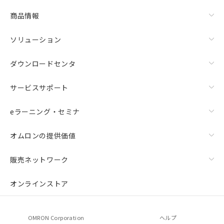
物質の対応では、対応完了までの期間は出
荷製品に未対応品が混在することから備考
商品情報
欄に対応日を記載しておりました。
既に当社にて対応品への在庫切替を完了
ソリューション
していることから、特段のことがない限
り、2022年1月12日より割愛しておりま
ダウンロードセンタ
す。
サービスサポート
eラーニング・セミナ
オムロンの提供価値
販売ネットワーク
オンラインストア
OMRON Corporation
ヘルプ