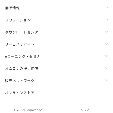
物質の対応では、対応完了までの期間は出
荷製品に未対応品が混在することから備考
商品情報
欄に対応日を記載しておりました。
既に当社にて対応品への在庫切替を完了
ソリューション
していることから、特段のことがない限
り、2022年1月12日より割愛しておりま
ダウンロードセンタ
す。
サービスサポート
eラーニング・セミナ
オムロンの提供価値
販売ネットワーク
オンラインストア
OMRON Corporation
ヘルプ