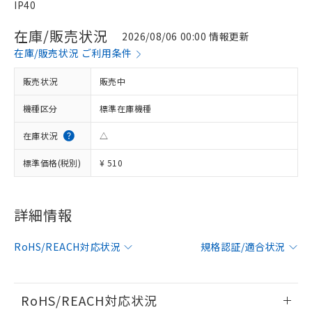
IP40
在庫/販売状況
2026/08/06 00:00 情報更新
在庫/販売状況 ご利用条件
販売状況
販売中
機種区分
標準在庫機種
在庫状況
△
標準価格(税別)
¥ 510
※1 対応状況
詳細情報
対応済み：EU RoHS指令（10物質）の
RoHS/REACH対応状況
規格認証/適合状況
非含有に対応した製品が提供可能な商品で
す。
対応予定：EU RoHS指令（10物質）の非含
ご利用条件
有に対応した製品に切り替える予定のある
RoHS/REACH対応状況
商品です。