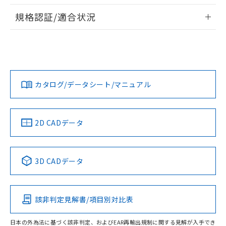
情報更新：2026/7/29
対応予定なし：EU RoHS指令（10物質）の
規格認証/適合状況
以下の条件をお読みいただき、同意のうえ
非含有に非対応の商品で、対応品を出す予
ご利用ください。
定はありません。
EU RoHS
注意事項・凡例
UL認証
CSA認証
CEマーキング
調査・確認中：EU RoHS指令（10物質）の
本サービスは、当社制御機器事業取扱
※1 中国RoHS○×表
非含有の対応状況を調査中または確認中の
商品の当社在庫状況および標準価格
No
No
N/A
商品です。
対応状況
対応予定月
※1
※2
(税抜)を提供させていただくもので
「○」：最大均質材料含有率が中国RoHSの
非該当品：ライセンス料など無形物で、有
す。
基準値以下であることを示します。
カタログ/データシート/マニュアル
害物質有無と関係のない商品です。
対応済み
当社制御機器事業取扱商品の中には、
「×」：最大均質材料含有率が中国RoHSの
仕入先様の事情により、非含有部品として
本サービスの対象外となる商品もある
LR型式承認
DNV型式承認
BV型式承認
KR型式承
基準値を超えていることを示します。
いたものが、含有品と判明した場合などや
当社は、これら貴社製品のうち、外国
（イギリス
（ノルウェー
（フランス
（韓国
ことをご了承ください。
「－」：未確認です。当社販売部門へお問
むを得ず変更することがあります。
為替および外国貿易法に定める商品
船舶規格）
船舶規格）
船舶規格）
船舶規格
中国 RoHS
注意事項・凡例
在庫状況および標準価格照会結果は、
2D CADデータ
い合わせください。
（以下｢規制貨物等」という）を輸出
記載している更新日時点での社内デー
No
*EU RoHS指令（10物質）：
No
No
No
または国外への提供する場合は、日本
記
タに基づき作成されるものであり、閲
説明
鉛(Pb) 1000ppm以下、 水銀(Hg) 1000ppm以下、 カド
*中国RoHS10物質の基準値 (GB/T26572)：
国政府の輸出許可(または役務取引許
号
覧された時点での実際の在庫および標
ミウム(Cd) 100ppm以下、
中国 RoHS表
※1 ※2
Pb(鉛) :1000ppm、 Hg(水銀) : 1000ppm、 Cd(カドミウ
可)を取得するなどの必要な手続きを
3D CADデータ
六価クロム(Cr(Ⅵ)) 1000ppm以下、ポリ臭化ビフェニル
ム) : 100ppm、
準価格とは異なる場合があることをご
類(PBB) 1000ppm以下、ポリ臭化ジフェニルエーテル類
Cr(Ⅵ)(六価クロム) : 1000ppm、 PBBs(ポリ臭化ビフェ
とります。
この製品の規格認証/適合状況ページへ
Pb
Hg
Cd
Cr(VI)
了承ください。
(PBDE) 1000ppm以下、フタル酸ビス(2-エチルヘキシ
○
一定数以上の在庫あり
ニル類) : 1000ppm、 PBDEs(ポリ臭化ジフェニルエーテ
当社は規制貨物を破棄する場合は、完
その他の認証はこちらのページからご検索ください
ル) (DEHP)(別名：DOP) 1000ppm以下、フタル酸ブチ
正式な納期状況および標準価格はお客
ル類) : 1000ppm、
ルベンジル（BBP） 1000ppm以下、フタル酸ジブチル
全に破砕するなど、違法に輸出されな
DBP(フタル酸ジブチル) : 1000ppm、 DIBP(フタル酸ジ
様のお取引先、またはお客様担当のオ
（DBP） 1000ppm以下、フタル酸ジイソブチル
該非判定見解書/項目別対比表
イソブチル) : 1000ppm、 BBP(フタル酸ブチルベンジ
△
一定数には満たないが在庫あり
O
O
O
O
いよう必要な手段を講じます。
ムロン制御機器販売店・当社販売員に
(DIBP) 1000ppm以下
ル) : 1000ppm、
当社は貴社製品を、核兵器、ミサイ
但し、RoHS指令で産業用監視および制御機器に対する
DEHP(フタル酸ビス(2-エチルヘキシル)) : 1000ppm
ご相談ください。
適用除外項目は除く。
日本の外為法に基づく該非判定、およびEAR再輸出規制に関する見解が入手でき
ル、化学兵器、生物兵器またはその他
－
在庫なし(最新の在庫状況につ