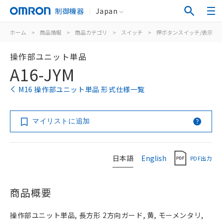
制御機器
Japan
ホーム
>
商品情報
>
商品カテゴリ
>
スイッチ
>
押ボタンスイッチ/表示灯
操作部ユニット単品
A16-JYM
M16 操作部ユニット単品 形式仕様一覧
マイリストに追加
日本語
English
PDF出力
商品概要
操作部ユニット単品, 長方形 2方向ガード, 黄, モーメンタリ,