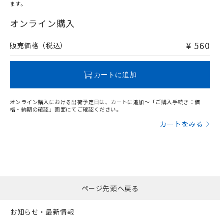
オムロン制御機器販売店や当社販売拠
フタル酸エステル類の４物質については閾値を超える意
ます。
武器並びにこれらの製造装置等に一切
いては、お客様のお取引先、ま
図的な使用がないことを確認しています。
"対応済み"や非含有の記載がされた商品であっても、流通
点は「
販売ネットワーク
」をご確認
※2 環境保護使用期限
使用いたしません。
たはお客様担当のオムロン制御
在庫等で未対応品が混在する可能性があります。
オンライン購入
ください。
当社は、貴社製品を第三者に販売する
機器販売店・当社販売員にご確
非含有品が必要な際は、弊社営業部門もしくは販売店へお
在庫状況および標準価格結果を当社の
※2 対応予定月
「ｅ」：有害物質（10物質）のすべてが基
場合は、上記1、2および3の内容を当
認ください)
問い合わせください。
事前の承諾なく第三者に漏洩または開
¥ 560
販売価格（税込）
準値以下であることを示します。
該第三者に通知します。また当社は、
示しないようお願いします。
部品在庫の切り替え状況などにより、予定
「10」：通常の使用状況下において有害物
販売先および販売に係わる関係者が違
マイパーツ機能（部品リスト作成サー
空
受注生産機種、また在庫状況の
この製品のRoHS/REACH対応状況ページへ
月が前後することがあります。
質が外部に漏えいし、環境に深刻な影響を
法に輸出するおそれがある場合は、取
ビス）をご利用いただくには、I-Web
白
情報を公開していない機種
カートに追加
及ぼさない年数を意味します。
り引きをいたしません。
メンバーズにご登録されている必要が
「－」：未確認です。当社販売部門へお問
あります。
い合わせください。
オンライン購入における出荷予定日は、カートに追加～「ご購入手続き：価
お客様が当ウェブサイト上で当社にご
格・納期の確認」画面にてご確認ください。
※3 非含有証明書ダウンロード
登録された部品リストについて、当社
カートをみる
および当社の共同利用者が、当社の製
下記の非含有証明書をダウンロードするこ
品・サービスに関するお客様との取
とができます。
合意する
キャンセル
引・商談に必要な範囲で利用すること
をご了承ください。
EU RoHS指令（10物質）の非含有証明書
※当社の共同利用者とは、
"個人情報
51物質の非含有証明書（当社基準）
の共同利用に関して"
の「1.共同利
※本証明書は発行日時点で非含有を証明す
用者の範囲」に記載されている法人を
ページ先頭へ戻る
るもので、過去に遡って非含有を証明する
指します。
ものではありません。
お知らせ・最新情報
また、RoHS指令のフタル酸エステル類４