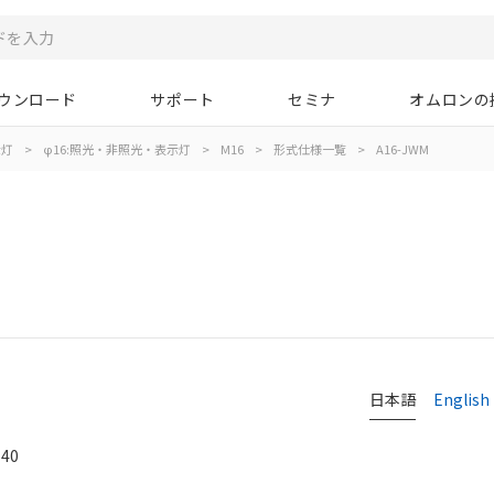
ウンロード
サポート
セミナ
オムロンの
示灯
>
φ16:照光・非照光・表示灯
>
M16
>
形式仕様一覧
>
A16-JWM
日本語
English
40