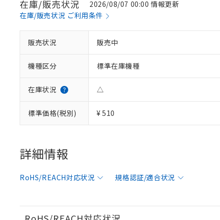
在庫/販売状況
2026/08/07 00:00 情報更新
在庫/販売状況 ご利用条件
※1 対応状況
販売状況
販売中
対応済み：EU
機種区分
標準在庫機種
対応予定：EU R
対応予定なし：EU
調査・確認中：EU
ご利用条件
在庫状況
△
非該当品：ライセ
※1 中国RoHS
仕入先様の事情に
標準価格(税別)
¥ 510
があります。
以下の条件をお読
「○」：最大均質
「×」：最大均質
本サービスは
当社は、これ
*EU RoHS指令（10物
「－」：未確認で
鉛(Pb) 1000ppm以下、
くものです。
う）を輸出ま
詳細情報
記
説明
六価クロム(Cr(Ⅵ)) 1
当社制御機器
などの必要な
フタル酸ビス(2-エチルヘ
号
*中国RoHS10物質の基準値 
ル（DBP） 1000ppm
在庫状況およ
当社は規制貨
Pb(鉛) :1000ppm、 Hg
但し、RoHS指令で産
RoHS/REACH対応状況
規格認証/適合状況
のであり、閲
ます。
Cr(Ⅵ)(六価クロム) : 
フタル酸エステル類の４
○
一定数以
DBP(フタル酸ジブチル) :
い。
当社は貴社製
DEHP(フタル酸ビス(2-エ
正式な納期状
置等に一切使
当社販売員に
※2 対応予定月
△
一定数に
当社は、貴社
RoHS/REACH対応状況