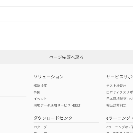
機器販売店や当社販売拠点は「
販売ネットワーク
」をご確認くだ
販売先および販売に係わる関係者が違法に輸出するおそれがある場
用期限
び標準価格結果を当社の事前の承諾なく第三者に漏洩または開示し
え状況などにより、予定月が前後することがあります。
(最新の在庫状況については、お客様のお取引先、またはお客様担当
情報更新：
（10物質）のすべてが基準値以下であることを示します。
店・当社販売員にご確認ください)
能（部品リスト作成サービス）をご利用いただくには、I-Webメン
使用状況下において有害物質が外部に漏えいし、環境に深刻な影響を
あります。
CCC認証
電波法
機種、また在庫状況の情報を公開していない機種
ェブサイト上で当社にご登録された部品リストについて、当社およ
書ダウンロード
す。当社販売部門へお問い合わせください。
品・サービスに関するお客様との取引・商談に必要な範囲で利用す
合意する
キャンセル
N/A
N/A
非含有証明書
※3
書をダウンロードすることができます。
利用者とは、
"個人情報の共同利用に関して"
の「1.共同利用者の
します。
ページ先頭へ戻る
10物質）の非含有証明書
ダウンロードはこちら
明書（当社基準）
型式承認
NK型式承認
ABS型式承認
日時点で非含有を証明するもので、過去に遡って非含有を証明するも
韓国
（日本
（アメリカ
令のフタル酸エステル類４物質の対応では、対応完了までの期間は出
ソリューション
サービスサポ
舶規格）
船舶規格）
船舶規格）
備考欄に対応日を記載しておりました。
解決提案
テスト機貸出
品への在庫切替を完了していることから、特段のことがない限り、20
事例
ロボティクスサ
す。
No
No
イベント
日本語相談窓口
現場データ活用サービスi-BELT
輸出該非判定
I)
PBBs
PBDEs
DBP
ダウンロードセンタ
eラーニング
この製品の規格認証/適合
その他の認証はこちらのページからご
カタログ
eラーニングのご