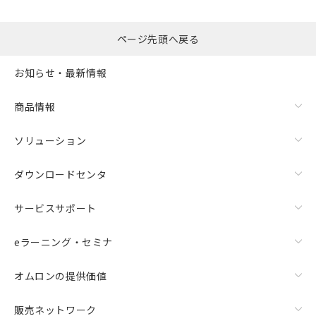
るもので、過去に遡って非含有を証明する
指します。
ものではありません。
また、RoHS指令のフタル酸エステル類４
ページ先頭へ戻る
物質の対応では、対応完了までの期間は出
荷製品に未対応品が混在することから備考
お知らせ・最新情報
欄に対応日を記載しておりました。
既に当社にて対応品への在庫切替を完了
商品情報
していることから、特段のことがない限
り、2022年1月12日より割愛しておりま
す。
ソリューション
ダウンロードセンタ
サービスサポート
eラーニング・セミナ
オムロンの提供価値
販売ネットワーク