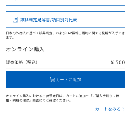
（DBP） 1000ppm以下、フタル酸ジイソブチル
イソブチル) : 1000ppm、 BBP(フタル酸ブチルベンジ
△
一定数には満たないが在庫あり
いよう必要な手段を講じます。
この製品の規格認証/適合状況ページへ
Pb
Hg
Cd
Cr(VI)
ムロン制御機器販売店・当社販売員に
(DIBP) 1000ppm以下
ル) : 1000ppm、
当社は貴社製品を、核兵器、ミサイ
その他の認証はこちらのページからご検索ください
但し、RoHS指令で産業用監視および制御機器に対する
DEHP(フタル酸ビス(2-エチルヘキシル)) : 1000ppm
ご相談ください。
適用除外項目は除く。
ル、化学兵器、生物兵器またはその他
－
在庫なし(最新の在庫状況につ
オムロン制御機器販売店や当社販売拠
フタル酸エステル類の４物質については閾値を超える意
該非判定見解書/項目別対比表
O
O
O
O
武器並びにこれらの製造装置等に一切
いては、お客様のお取引先、ま
図的な使用がないことを確認しています。
点は「
販売ネットワーク
」をご確認
※2 環境保護使用期限
使用いたしません。
たはお客様担当のオムロン制御
ください。
日本の外為法に基づく該非判定、およびEAR再輸出規制に関する見解が入手でき
当社は、貴社製品を第三者に販売する
機器販売店・当社販売員にご確
在庫状況および標準価格結果を当社の
ます。
※2 対応予定月
「ｅ」：有害物質（10物質）のすべてが基
場合は、上記1、2および3の内容を当
"対応済み"や非含有の記載がされた商品であっても、流通
認ください)
事前の承諾なく第三者に漏洩または開
準値以下であることを示します。
該第三者に通知します。また当社は、
在庫等で未対応品が混在する可能性があります。
オンライン購入
示しないようお願いします。
部品在庫の切り替え状況などにより、予定
「10」：通常の使用状況下において有害物
販売先および販売に係わる関係者が違
非含有品が必要な際は、弊社営業部門もしくは販売店へお
マイパーツ機能（部品リスト作成サー
空
受注生産機種、また在庫状況の
月が前後することがあります。
質が外部に漏えいし、環境に深刻な影響を
法に輸出するおそれがある場合は、取
問い合わせください。
ビス）をご利用いただくには、I-Web
¥ 500
販売価格（税込）
白
情報を公開していない機種
及ぼさない年数を意味します。
り引きをいたしません。
メンバーズにご登録されている必要が
「－」：未確認です。当社販売部門へお問
あります。
この製品のRoHS/REACH対応状況ページへ
い合わせください。
お客様が当ウェブサイト上で当社にご
カートに追加
※3 非含有証明書ダウンロード
登録された部品リストについて、当社
および当社の共同利用者が、当社の製
下記の非含有証明書をダウンロードするこ
オンライン購入における出荷予定日は、カートに追加～「ご購入手続き：価
品・サービスに関するお客様との取
格・納期の確認」画面にてご確認ください。
とができます。
合意する
キャンセル
引・商談に必要な範囲で利用すること
カートをみる
をご了承ください。
EU RoHS指令（10物質）の非含有証明書
※当社の共同利用者とは、
"個人情報
51物質の非含有証明書（当社基準）
の共同利用に関して"
の「1.共同利
※本証明書は発行日時点で非含有を証明す
用者の範囲」に記載されている法人を