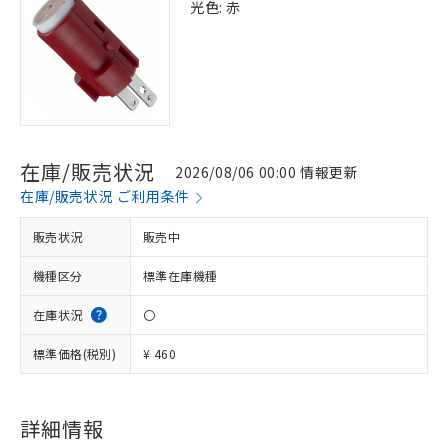
光色: 赤
在庫/販売状況
2026/08/06 00:00 情報更新
在庫/販売状況 ご利用条件
販売状況
販売中
機種区分
標準在庫機種
在庫状況
〇
標準価格(税別)
¥ 460
※1 対応状況
対応済み：EU RoHS指令（10物質）の
非含有に対応した製品が提供可能な商品で
詳細情報
す。