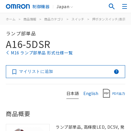
制御機器
Japan
ホーム
>
商品情報
>
商品カテゴリ
>
スイッチ
>
押ボタンスイッチ/表示灯
ランプ部単品
A16-5DSR
M16 ランプ部単品 形式仕様一覧
マイリストに追加
日本語
English
PDF出力
商品概要
ランプ部単品, 高輝度LED, DC5V, 発