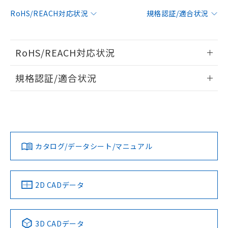
対応予定：EU RoHS指令（10物質）の非含
RoHS/REACH対応状況
規格認証/適合状況
ご利用条件
有に対応した製品に切り替える予定のある
商品です。
対応予定なし：EU RoHS指令（10物質）の
以下の条件をお読みいただき、同意のうえ
RoHS/REACH対応状況
非含有に非対応の商品で、対応品を出す予
ご利用ください。
定はありません。
情報更新：2026/7/29
調査・確認中：EU RoHS指令（10物質）の
規格認証/適合状況
本サービスは、当社制御機器事業取扱
※1 中国RoHS○×表
非含有の対応状況を調査中または確認中の
商品の当社在庫状況および標準価格
EU RoHS
注意事項・凡例
商品です。
(税抜)を提供させていただくもので
UL認証
CSA認証
CEマーキング
「○」：最大均質材料含有率が中国RoHSの
非該当品：ライセンス料など無形物で、有
す。
基準値以下であることを示します。
害物質有無と関係のない商品です。
当社制御機器事業取扱商品の中には、
No
No
N/A
「×」：最大均質材料含有率が中国RoHSの
仕入先様の事情により、非含有部品として
対応状況
対応予定月
※1
※2
本サービスの対象外となる商品もある
基準値を超えていることを示します。
いたものが、含有品と判明した場合などや
当社は、これら貴社製品のうち、外国
ことをご了承ください。
カタログ/データシート/マニュアル
「－」：未確認です。当社販売部門へお問
むを得ず変更することがあります。
対応済み
為替および外国貿易法に定める商品
在庫状況および標準価格照会結果は、
い合わせください。
（以下｢規制貨物等」という）を輸出
LR型式承認
DNV型式承認
BV型式承認
KR型式承
記載している更新日時点での社内デー
*EU RoHS指令（10物質）：
または国外への提供する場合は、日本
（イギリス
（ノルウェー
（フランス
（韓国
記
タに基づき作成されるものであり、閲
説明
鉛(Pb) 1000ppm以下、 水銀(Hg) 1000ppm以下、 カド
*中国RoHS10物質の基準値 (GB/T26572)：
船舶規格）
船舶規格）
船舶規格）
船舶規格
国政府の輸出許可(または役務取引許
中国 RoHS
注意事項・凡例
2D CADデータ
号
覧された時点での実際の在庫および標
ミウム(Cd) 100ppm以下、
Pb(鉛) :1000ppm、 Hg(水銀) : 1000ppm、 Cd(カドミウ
可)を取得するなどの必要な手続きを
六価クロム(Cr(Ⅵ)) 1000ppm以下、ポリ臭化ビフェニル
ム) : 100ppm、
準価格とは異なる場合があることをご
No
類(PBB) 1000ppm以下、ポリ臭化ジフェニルエーテル類
No
No
No
Cr(Ⅵ)(六価クロム) : 1000ppm、 PBBs(ポリ臭化ビフェ
とります。
了承ください。
(PBDE) 1000ppm以下、フタル酸ビス(2-エチルヘキシ
○
一定数以上の在庫あり
ニル類) : 1000ppm、 PBDEs(ポリ臭化ジフェニルエーテ
当社は規制貨物を破棄する場合は、完
ル) (DEHP)(別名：DOP) 1000ppm以下、フタル酸ブチ
中国 RoHS表
※1 ※2
正式な納期状況および標準価格はお客
ル類) : 1000ppm、
3D CADデータ
ルベンジル（BBP） 1000ppm以下、フタル酸ジブチル
全に破砕するなど、違法に輸出されな
DBP(フタル酸ジブチル) : 1000ppm、 DIBP(フタル酸ジ
様のお取引先、またはお客様担当のオ