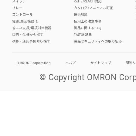
スイッチ
RoHS/REACH対応
リレー
カタログ/マニュアル訂正
コントロール
技術解説
電源/周辺機器他
使用上の注意事項
省エネ支援/環境対策機器
製品に関するFAQ
目的・仕様から探す
FA用語辞典
改善・活用事例から探す
製品セキュリティへの取り組み
OMRON Corporation
ヘルプ
サイトマップ
関連
© Copyright OMRON Corpo