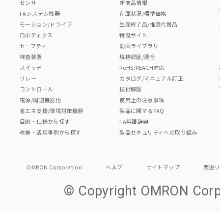
センサ
新商品情報
FAシステム機器
在庫状況/標準価格
モーション/ドライブ
生産終了品/推奨代替品
ロボティクス
特設サイト
セーフティ
動画ライブラリ
検査装置
規格認証/適合
スイッチ
RoHS/REACH対応
リレー
カタログ/マニュアル訂正
コントロール
技術解説
電源/周辺機器他
使用上の注意事項
省エネ支援/環境対策機器
製品に関するFAQ
目的・仕様から探す
FA用語辞典
改善・活用事例から探す
製品セキュリティへの取り組み
OMRON Corporation
ヘルプ
サイトマップ
関連
© Copyright OMRON Corpo