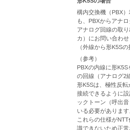
形K5Sの場合
構内交換機（PBX
も、PBXからアナ
アナログ回線の取り
カ）にお問い合わせ
（外線から形K5S
（参考）
PBXの内線に形K5
の回線（アナログ2
形K5Sは、極性反
接続できるように設
ックトーン（呼出音
いる必要があります
これらの仕様がNT
識できないため正常