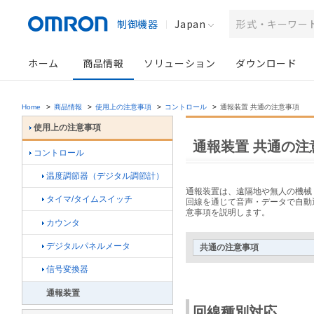
制御機器
Japan
ホーム
商品情報
ソリューション
ダウンロード
Home
>
商品情報
>
使用上の注意事項
>
コントロール
>
通報装置 共通の注意事項
使用上の注意事項
通報装置 共通の注
コントロール
温度調節器（デジタル調節計）
通報装置は、遠隔地や無人の機械
タイマ/タイムスイッチ
回線を通じて音声・データで自動
意事項を説明します。
カウンタ
デジタルパネルメータ
共通の注意事項
信号変換器
通報装置
回線種別対応