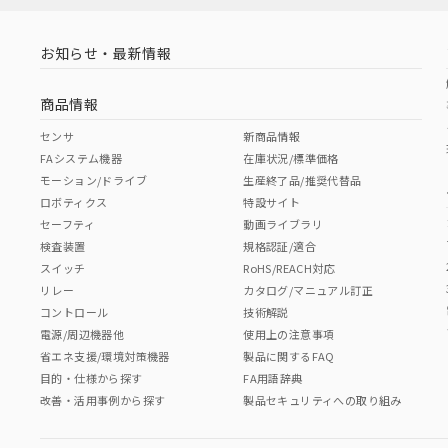
お知らせ・最新情報
商品情報
センサ
新商品情報
FAシステム機器
在庫状況/標準価格
モーション/ドライブ
生産終了品/推奨代替品
ロボティクス
特設サイト
セーフティ
動画ライブラリ
検査装置
規格認証/適合
スイッチ
RoHS/REACH対応
リレー
カタログ/マニュアル訂正
コントロール
技術解説
電源/周辺機器他
使用上の注意事項
省エネ支援/環境対策機器
製品に関するFAQ
目的・仕様から探す
FA用語辞典
改善・活用事例から探す
製品セキュリティへの取り組み