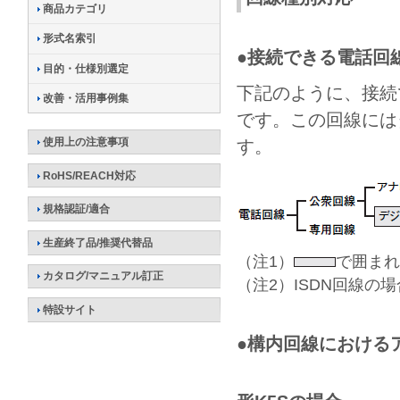
商品カテゴリ
形式名索引
●接続できる電話回
目的・仕様別選定
下記のように、接続
改善・活用事例集
です。この回線には
使用上の注意事項
す。
RoHS/REACH対応
規格認証/適合
生産終了品/推奨代替品
（注1）
で囲まれ
カタログ/マニュアル訂正
（注2）ISDN回線の
特設サイト
●構内回線における