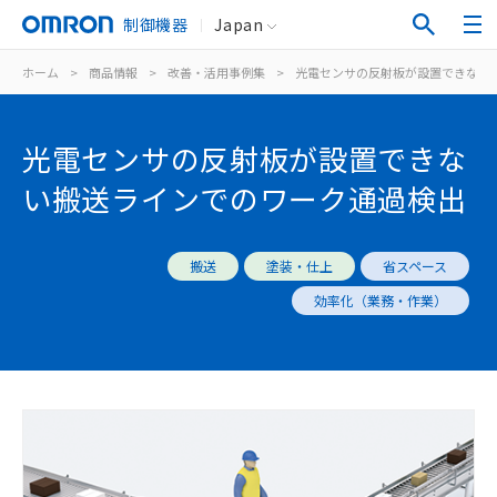
制御機器
Japan
ホーム
>
商品情報
>
改善・活用事例集
>
光電センサの反射板が設置できない
光電センサの反射板が設置できな
い搬送ラインでのワーク通過検出
搬送
塗装・仕上
省スペース
効率化（業務・作業）