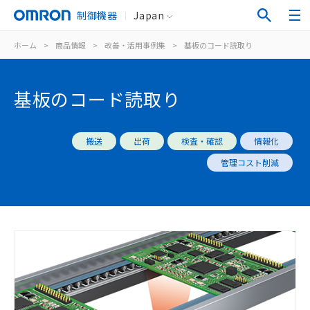
制御機器
Japan
ホーム
>
商品情報
>
改善・活用事例集
>
基板のコード読取り
基板のコード読取り
搬送
出荷
検査・確認
情報化
管理コスト削減