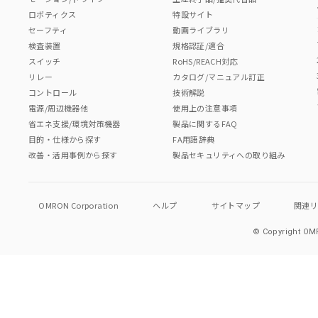
ロボティクス
特設サイト
セーフティ
動画ライブラリ
検査装置
規格認証/適合
スイッチ
RoHS/REACH対応
リレー
カタログ/マニュアル訂正
コントロール
技術解説
電源/周辺機器他
使用上の注意事項
省エネ支援/環境対策機器
製品に関するFAQ
目的・仕様から探す
FA用語辞典
改善・活用事例から探す
製品セキュリティへの取り組み
OMRON Corporation
ヘルプ
サイトマップ
関連
© Copyright OMR