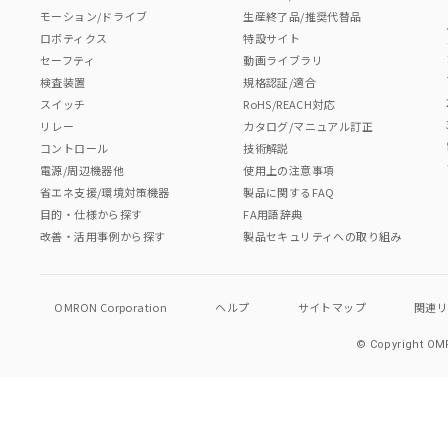
モーション/ドライブ
生産終了品/推奨代替品
ロボティクス
特設サイト
セーフティ
動画ライブラリ
検査装置
規格認証/適合
スイッチ
RoHS/REACH対応
リレー
カタログ/マニュアル訂正
コントロール
技術解説
電源/周辺機器他
使用上の注意事項
省エネ支援/環境対策機器
製品に関するFAQ
目的・仕様から探す
FA用語辞典
改善・活用事例から探す
製品セキュリティへの取り組み
OMRON Corporation
ヘルプ
サイトマップ
関連
© Copyright OMR