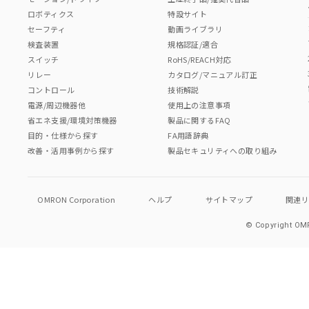
ロボティクス
特設サイト
セーフティ
動画ライブラリ
検査装置
規格認証/適合
スイッチ
RoHS/REACH対応
リレー
カタログ/マニュアル訂正
コントロール
技術解説
電源/周辺機器他
使用上の注意事項
省エネ支援/環境対策機器
製品に関するFAQ
目的・仕様から探す
FA用語辞典
改善・活用事例から探す
製品セキュリティへの取り組み
OMRON Corporation
ヘルプ
サイトマップ
関連
© Copyright OMR