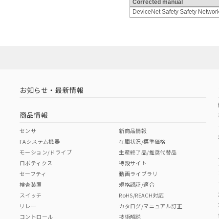
Corrected manual
DeviceNet Safety Safety Netw
お知らせ・最新情報
商品情報
センサ
新商品情報
FAシステム機器
在庫状況/標準価格
モーション/ドライブ
生産終了品/推奨代替品
ロボティクス
特設サイト
セーフティ
動画ライブラリ
検査装置
規格認証/適合
スイッチ
RoHS/REACH対応
リレー
カタログ/マニュアル訂正
コントロール
技術解説