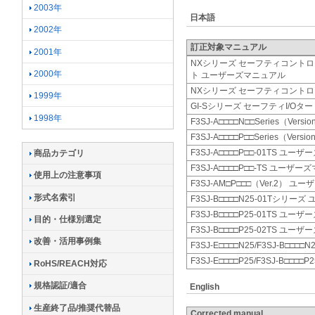
2003年
日本語
2002年
訂正対象マニュアル
2001年
NXシリーズ セーフティコントロ
2000年
ト ユーザーズマニュアル
NXシリーズ セーフティコント
1999年
GI-Sシリーズ セーフティI/O
1998年
F3SJ-A□□□□N□□Series（Ve
F3SJ-A□□□□P□□Series（Ve
F3SJ-A□□□□P□□-01TS ユ
商品カテゴリ
F3SJ-A□□□□P□□-TS ユーザ
使用上の注意事項
F3SJ-AM□P□□□（Ver.2） 
形式名索引
F3SJ-B□□□□N25-01Tシリ
F3SJ-B□□□□P25-01TS ユ
目的・仕様別選定
F3SJ-B□□□□P25-02TS ユ
改善・活用事例集
F3SJ-E□□□□N25/F3SJ-B
F3SJ-E□□□□P25/F3SJ-B□
RoHS/REACH対応
規格認証/適合
English
生産終了品/推奨代替品
Corrected manual