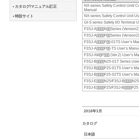
NX-series Safety Control Unit/ 
カタログ/マニュアル訂正
Manual
NX-series Safety Control Unit U
特設サイト
GI-S series Safety I/O Terminal 
F3SJ-A[][][][]N[][]Series (Versio
F3SJ-A[][][][]P[][]Series (Version
F3SJ-A[][][][]P[][]-01TS User’s M
F3SJ-A[][][][]P[][]-TS User’s Manu
F3SJ-AM[]P[][][] (Ver.2) User’s M
F3SJ-B[][][][]N25-01T Series Use
F3SJ-B[][][][]P25-01TS User’s M
F3SJ-B[][][][]P25-02TS User’s M
F3SJ-E[][][][]N25/F3SJ-B[][][][]N
F3SJ-E[][][][]P25/F3SJ-B[][][][]P
2018年3月
カタログ
日本語