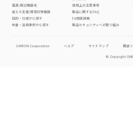
電源/周辺機器他
使用上の注意事項
省エネ支援/環境対策機器
製品に関するFAQ
目的・仕様から探す
FA用語辞典
改善・活用事例から探す
製品セキュリティへの取り組み
OMRON Corporation
ヘルプ
サイトマップ
関連
© Copyright OMR