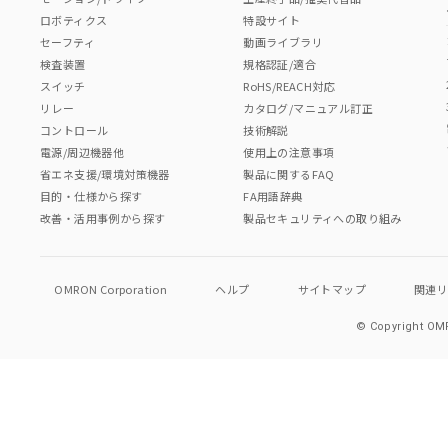
ロボティクス
特設サイト
セーフティ
動画ライブラリ
検査装置
規格認証/適合
スイッチ
RoHS/REACH対応
リレー
カタログ/マニュアル訂正
コントロール
技術解説
電源/周辺機器他
使用上の注意事項
省エネ支援/環境対策機器
製品に関するFAQ
目的・仕様から探す
FA用語辞典
改善・活用事例から探す
製品セキュリティへの取り組み
OMRON Corporation
ヘルプ
サイトマップ
関連
© Copyright OMR