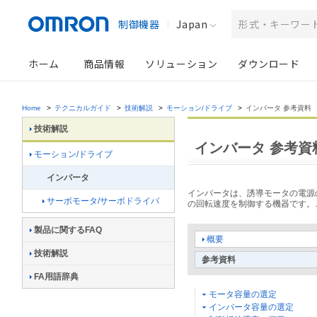
制御機器
Japan
ホーム
商品情報
ソリューション
ダウンロード
Home
>
テクニカルガイド
>
技術解説
>
モーション/ドライブ
>
インバータ 参考資料
技術解説
インバータ 参考資
モーション/ドライブ
インバータ
インバータは、誘導モータの電源
サーボモータ/サーボドライバ
の回転速度を制御する機器です。
製品に関するFAQ
概要
技術解説
参考資料
FA用語辞典
モータ容量の選定
インバータ容量の選定