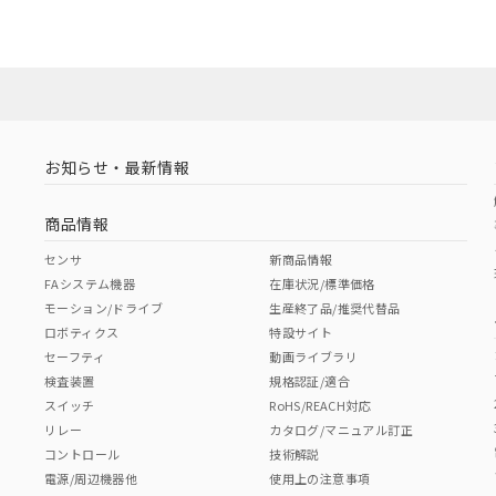
お知らせ・最新情報
商品情報
センサ
新商品情報
FAシステム機器
在庫状況/標準価格
モーション/ドライブ
生産終了品/推奨代替品
ロボティクス
特設サイト
セーフティ
動画ライブラリ
検査装置
規格認証/適合
スイッチ
RoHS/REACH対応
リレー
カタログ/マニュアル訂正
コントロール
技術解説
電源/周辺機器他
使用上の注意事項