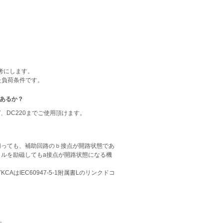
考にします。
た負荷条件です。
はあるか？
V、DC220までご使用頂けます。
切っても、補助回路のｂ接点が開路状態であ
イルを励磁してもa接点が開路状態になる機
CAはIEC60947-5-1附属書Lのリンクドコ