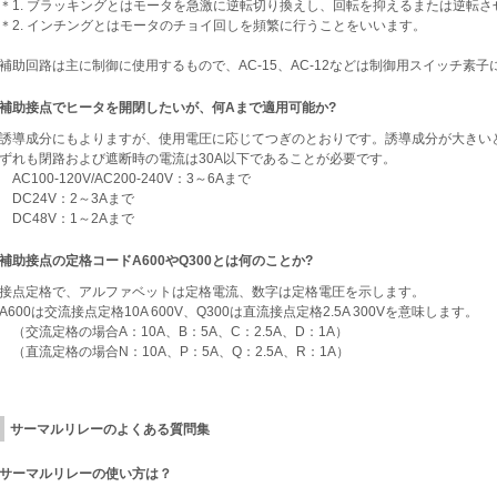
＊1. ブラッキングとはモータを急激に逆転切り換えし、回転を抑えるまたは逆転
＊2. インチングとはモータのチョイ回しを頻繁に行うことをいいます。
補助回路は主に制御に使用するもので、AC-15、AC-12などは制御用スイッチ素
補助接点でヒータを開閉したいが、何Aまで適用可能か?
誘導成分にもよりますが、使用電圧に応じてつぎのとおりです。誘導成分が大きい
ずれも閉路および遮断時の電流は30A以下であることが必要です。
AC100-120V/AC200-240V：3～6Aまで
DC24V：2～3Aまで
DC48V：1～2Aまで
補助接点の定格コードA600やQ300とは何のことか?
接点定格で、アルファベットは定格電流、数字は定格電圧を示します。
A600は交流接点定格10A 600V、Q300は直流接点定格2.5A 300Vを意味します。
（交流定格の場合A：10A、B：5A、C：2.5A、D：1A）
（直流定格の場合N：10A、P：5A、Q：2.5A、R：1A）
サーマルリレーのよくある質問集
サーマルリレーの使い方は？