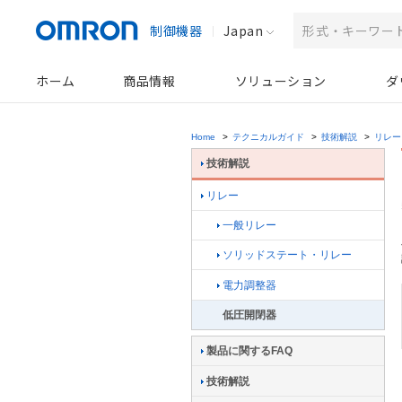
制御機器
Japan
ホーム
商品情報
ソリューション
ダ
Home
>
テクニカルガイド
>
技術解説
>
リレー
技術解説
リレー
一般リレー
ソリッドステート・リレー
電力調整器
低圧開閉器
製品に関するFAQ
技術解説