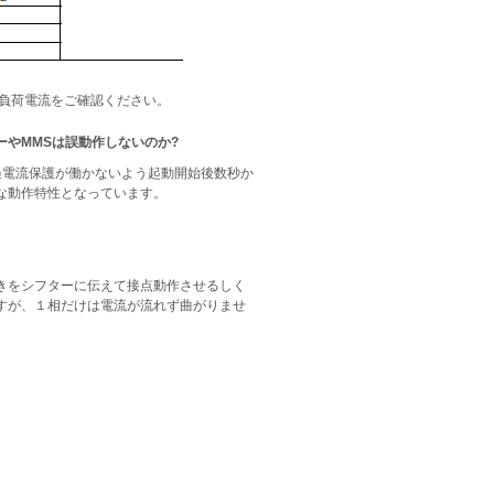
全負荷電流をご確認ください。
やMMSは誤動作しないのか?
過電流保護が働かないよう起動開始後数秒か
な動作特性となっています。
）
きをシフターに伝えて接点動作させるしく
すが、１相だけは電流が流れず曲がりませ