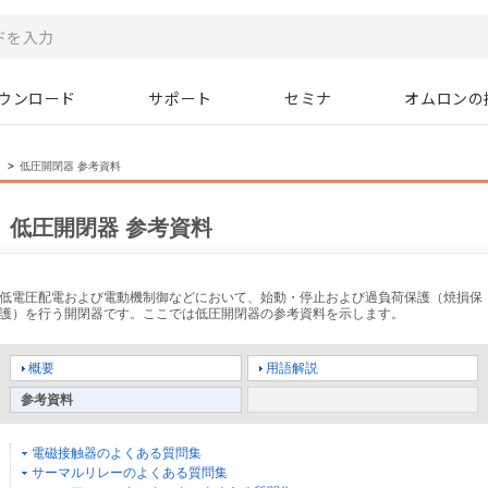
ウンロード
サポート
セミナ
オムロンの
>
低圧開閉器 参考資料
低圧開閉器 参考資料
低電圧配電および電動機制御などにおいて、始動・停止および過負荷保護（焼損保
護）を行う開閉器です。ここでは低圧開閉器の参考資料を示します。
概要
用語解説
参考資料
電磁接触器のよくある質問集
サーマルリレーのよくある質問集