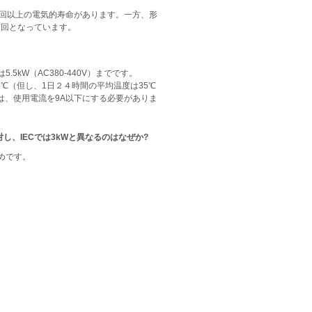
万回以上の電気的寿命があります。一方、形
万回となっています。
.5kW（AC380-440V）までです。
5℃（但し、1日２４時間の平均温度は35℃
は、使用電流を9A以下にする必要がありま
に対し、IECでは3kWと異なるのはなぜか?
めです。