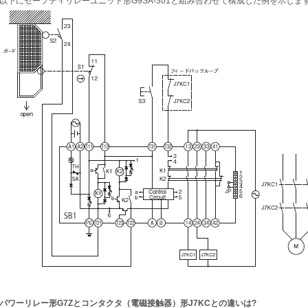
以下にセーフティリレーユニット形G9SA-301と組み合わせて構成した例を示しま
パワーリレー形G7Zとコンタクタ（電磁接触器）形J7KCとの違いは?