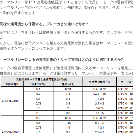
サーマルリレー形J7TCは電磁接触器形J7KCとセットで使用し、モータの過負荷
サーマルリレー内のバイメタルが動作し、補助接点（b接点）を開き、その（サー
の動作を停止させます。
同様の過電流から保護する、ブレーカとの違いは何か？
基本的にサーマルリレーは電動機（モータ）を保護するものです。従ってモータを
ん。
しかし、電路に数千アンペアを越える短絡電流が流れた場合はサーマルリレーも焼
電路全体をブレーカによって保護します。
サーマルリレーによる過電流対策のトリップ電流はどのように選定するのか?
モータの全負荷電流（定格電流）が整定電流範囲内に入るサーマルリレーを選定し
格電流）値に合わせます。モータ容量に対するサーマルリレーの選定例を下表に示