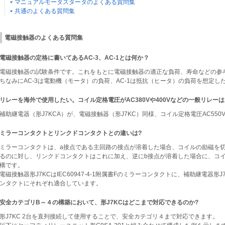
マニュアルモータスタータのよくある質問集
共通のよくある質問集
電磁接触器のよくある質問集
電磁接触器の定格に書いてあるAC-3、AC-1とは何か？
電磁接触器の試験条件です。これをもとに電磁接触器の適正な負荷、寿命などの参
ちなみにAC-3は電動機（モータ）の負荷、AC-1は抵抗（ヒータ）の負荷を想定し
リレーを海外で使用したい。コイル定格電圧がAC380Vや400Vなどの一般リレー
補助継電器（形J7KCA）が、電磁接触器（形J7KC）同様、コイル定格電圧AC550
ミラーコンタクトとリンクドコンタクトとの違いは?
ミラーコンタクトは、a接点である主回路の接点が溶着した場合、コイルの励磁を
るのに対し、リンクドコンタクトはこれに加え、逆にb接点が溶着した場合に、コ
構です。
電磁接触器形J7KCはIEC60947-4-1附属書Fのミラーコンタクトに、補助継電器形J7K
ンタクトにそれぞれ適合しています。
安全カテゴリB～４の構築において、形J7KCはどこまで対応できるのか?
形J7KC 2台を直列接続して使用することで、安全カテゴリ４まで対応できます。