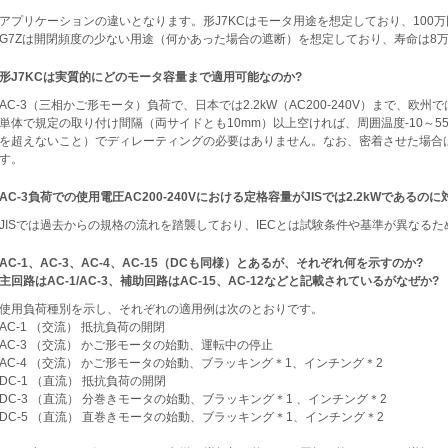
アプリケーションの違いとなります。形J7KCはモータ用途を想定しており、100
G7Zは開閉頻度の少ない用途（何かあった場合の遮断）を想定しており、寿命は8
形J7KCは実質的にどのモータ容量まで適用可能なのか?
AC-3（三相かご形モータ）負荷で、日本では2.2kW（AC200-240V）まで、欧州では5
単体で規定の取り付け間隔（両サイドとも10mm）以上空ければ、周囲温度-10～5
を超えないこと）でディレーティングの必要はありません。なお、密着させた場合
す。
AC-3負荷での使用電圧AC200-240Vにおける定格容量がJISでは2.2kWであるの
JISでは過去からの規格の流れを踏襲しており、IECとは試験条件や基準が異なるた
AC-1、AC-3、AC-4、AC-15（DCも同様）とあるが、それぞれ何を示すのか?
主回路はAC-1/AC-3、補助回路はAC-15、AC-12などと記載されているがなぜか?
使用負荷種別を示し、それぞれの適用例は次のとおりです。
AC-1 （交流） 抵抗負荷の開閉
AC-3 （交流） かご形モータの始動、運転中の停止
AC-4 （交流） かご形モータの始動、ブラッキング＊1、インチング＊2
DC-1 （直流） 抵抗負荷の開閉
DC-3 （直流） 分巻きモータの始動、ブラッキング＊1 、インチング＊2
DC-5 （直流） 直巻きモータの始動、ブラッキング＊1、インチング＊2