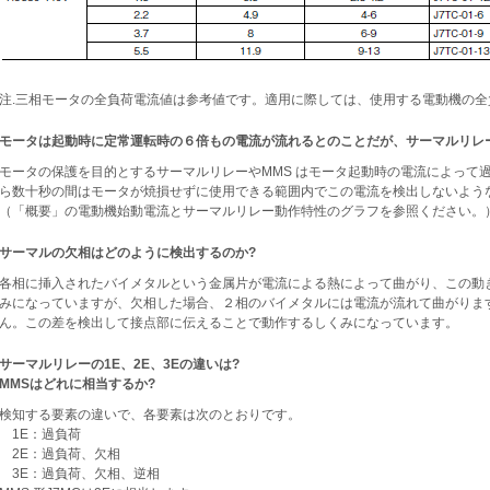
注.三相モータの全負荷電流値は参考値です。適用に際しては、使用する電動機の
モータは起動時に定常運転時の６倍もの電流が流れるとのことだが、サーマルリレー
モータの保護を目的とするサーマルリレーやMMS はモータ起動時の電流によって
ら数十秒の間はモータが焼損せずに使用できる範囲内でこの電流を検出しないよう
（「概要」の電動機始動電流とサーマルリレー動作特性のグラフを参照ください。
サーマルの欠相はどのように検出するのか?
各相に挿入されたバイメタルという金属片が電流による熱によって曲がり、この動
みになっていますが、欠相した場合、２相のバイメタルには電流が流れて曲がりま
ん。この差を検出して接点部に伝えることで動作するしくみになっています。
サーマルリレーの1E、2E、3Eの違いは?
MMSはどれに相当するか?
検知する要素の違いで、各要素は次のとおりです。
1E：過負荷
2E：過負荷、欠相
3E：過負荷、欠相、逆相