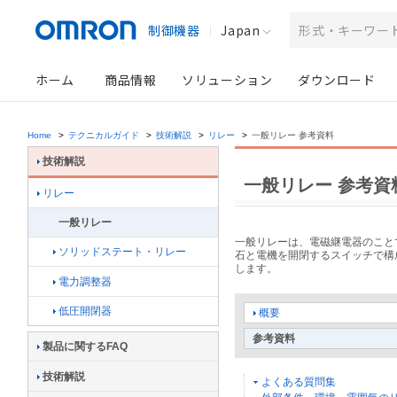
制御機器
Japan
ホーム
商品情報
ソリューション
ダウンロード
Home
>
テクニカルガイド
>
技術解説
>
リレー
>
一般リレー 参考資料
技術解説
一般リレー 参考資
リレー
一般リレー
一般リレーは、電磁継電器のこと
ソリッドステート・リレー
石と電機を開閉するスイッチで構
します。
電力調整器
低圧開閉器
概要
参考資料
製品に関するFAQ
技術解説
よくある質問集