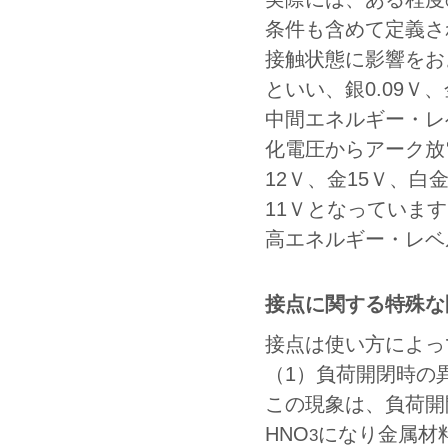
条件も含めて定義さ
接触状態に影響をおよぼ
といい、銀0.09Ｖ、
中間エネルギー・レ
化電圧からアーク放
12Ｖ、金15Ｖ、白
11Ｖとなっていま
高エネルギー・レベ
接点に関する特殊な
接点は使い方によっ
（1）負荷開閉時の
この現象は、負荷開
HNO
になり金属材
3