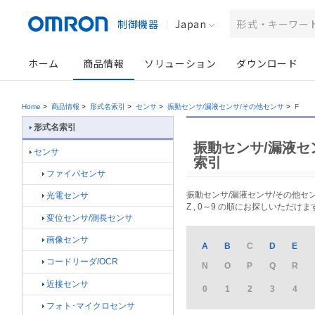
制御機器
Japan
ホーム
商品情報
ソリューション
ダウンロード
Home
>
商品情報
>
形式名索引
>
センサ
>
振動センサ/漏液センサ/その他センサ
>
F
形式名索引
振動センサ/漏液セン
センサ
索引
ファイバセンサ
振動センサ/漏液センサ/その他セ
光電センサ
Z , 0～9 の順にお探しいただけま
変位センサ/測長センサ
画像センサ
A
B
C
D
E
コードリーダ/OCR
N
O
P
Q
R
近接センサ
0
1
2
3
4
フォト･マイクロセンサ