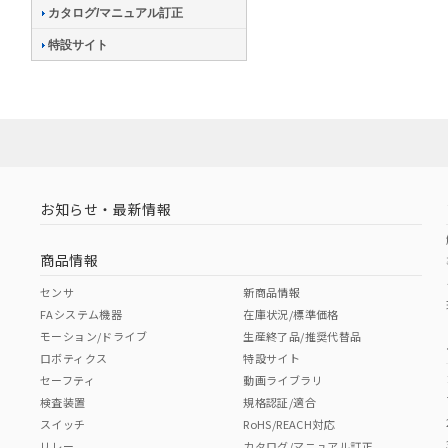
カタログ/マニュアル訂正
特設サイト
お知らせ・最新情報
商品情報
センサ
新商品情報
FAシステム機器
在庫状況/標準価格
モーション/ドライブ
生産終了品/推奨代替品
ロボティクス
特設サイト
セーフティ
動画ライブラリ
検査装置
規格認証/適合
スイッチ
RoHS/REACH対応
リレー
カタログ/マニュアル訂正