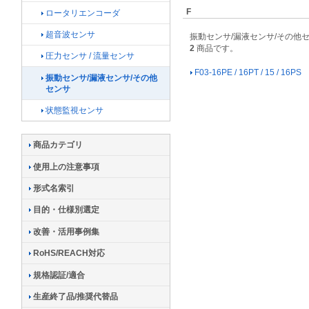
F
ロータリエンコーダ
超音波センサ
振動センサ/漏液センサ/その他
2
商品です。
圧力センサ / 流量センサ
F03-16PE / 16PT / 15 / 16PS
振動センサ/漏液センサ/その他
センサ
状態監視センサ
商品カテゴリ
使用上の注意事項
形式名索引
目的・仕様別選定
改善・活用事例集
RoHS/REACH対応
規格認証/適合
生産終了品/推奨代替品