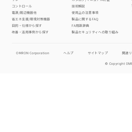
コントロール
技術解説
電源/周辺機器他
使用上の注意事項
省エネ支援/環境対策機器
製品に関するFAQ
目的・仕様から探す
FA用語辞典
改善・活用事例から探す
製品セキュリティへの取り組み
OMRON Corporation
ヘルプ
サイトマップ
関連
© Copyright OMR