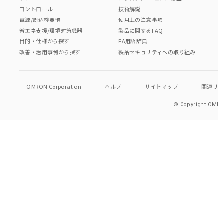
コントロール
技術解説
電源/周辺機器他
使用上の注意事項
省エネ支援/環境対策機器
製品に関するFAQ
目的・仕様から探す
FA用語辞典
改善・活用事例から探す
製品セキュリティへの取り組み
OMRON Corporation
ヘルプ
サイトマップ
関連
© Copyright OMR