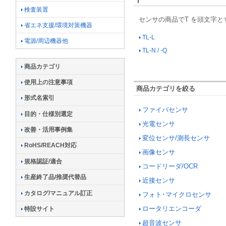
T
検査装置
センサの商品でT を頭文字
省エネ支援/環境対策機器
TL-L
電源/周辺機器他
TL-N / -Q
商品カテゴリ
使用上の注意事項
商品カテゴリを絞る
形式名索引
ファイバセンサ
目的・仕様別選定
光電センサ
改善・活用事例集
変位センサ/測長センサ
RoHS/REACH対応
画像センサ
規格認証/適合
コードリーダ/OCR
生産終了品/推奨代替品
近接センサ
カタログ/マニュアル訂正
フォト･マイクロセンサ
ロータリエンコーダ
特設サイト
超音波センサ