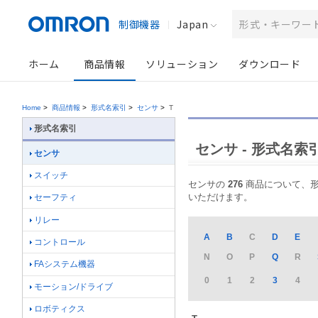
制御機器
Japan
ホーム
商品情報
ソリューション
ダウンロード
Home
>
商品情報
>
形式名索引
>
センサ
>
T
形式名索引
センサ - 形式名索
センサ
スイッチ
センサの
276
商品について、形式
いただけます。
セーフティ
リレー
A
B
C
D
E
コントロール
N
O
P
Q
R
FAシステム機器
0
1
2
3
4
モーション/ドライブ
ロボティクス