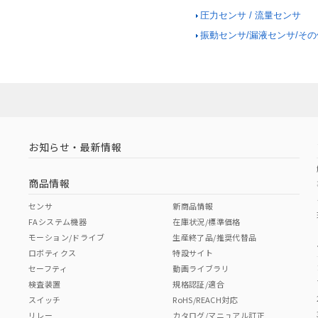
圧力センサ / 流量センサ
振動センサ/漏液センサ/そ
お知らせ・最新情報
商品情報
センサ
新商品情報
FAシステム機器
在庫状況/標準価格
モーション/ドライブ
生産終了品/推奨代替品
ロボティクス
特設サイト
セーフティ
動画ライブラリ
検査装置
規格認証/適合
スイッチ
RoHS/REACH対応
リレー
カタログ/マニュアル訂正