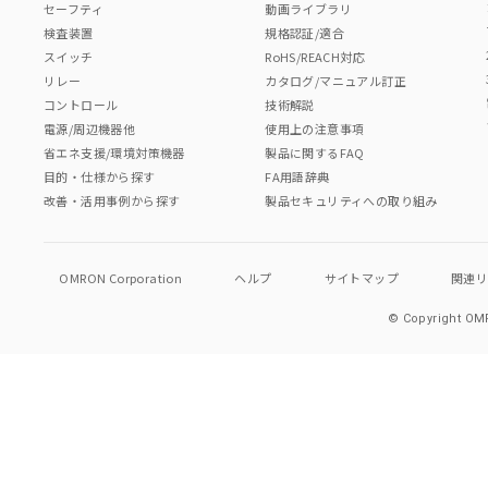
セーフティ
動画ライブラリ
検査装置
規格認証/適合
スイッチ
RoHS/REACH対応
リレー
カタログ/マニュアル訂正
コントロール
技術解説
電源/周辺機器他
使用上の注意事項
省エネ支援/環境対策機器
製品に関するFAQ
目的・仕様から探す
FA用語辞典
改善・活用事例から探す
製品セキュリティへの取り組み
OMRON Corporation
ヘルプ
サイトマップ
関連
© Copyright OMR