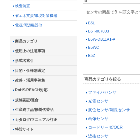
B
検査装置
センサの商品でB を頭文字
省エネ支援/環境対策機器
B5L
電源/周辺機器他
B5T-007003
B5W-DB11A1-A
商品カテゴリ
B5WC
使用上の注意事項
B5Z
形式名索引
目的・仕様別選定
商品カテゴリを絞る
改善・活用事例集
RoHS/REACH対応
ファイバセンサ
規格認証/適合
光電センサ
変位センサ/測長センサ
生産終了品/推奨代替品
画像センサ
カタログ/マニュアル訂正
コードリーダ/OCR
特設サイト
近接センサ