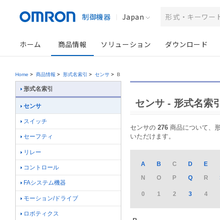
制御機器
Japan
ホーム
商品情報
ソリューション
ダウンロード
Home
>
商品情報
>
形式名索引
>
センサ
>
B
形式名索引
センサ - 形式名索
センサ
スイッチ
センサの
276
商品について、形式
いただけます。
セーフティ
リレー
A
B
C
D
E
コントロール
N
O
P
Q
R
FAシステム機器
0
1
2
3
4
モーション/ドライブ
ロボティクス