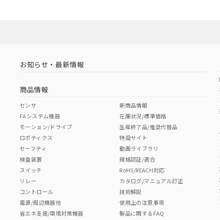
お知らせ・最新情報
商品情報
センサ
新商品情報
FAシステム機器
在庫状況/標準価格
モーション/ドライブ
生産終了品/推奨代替品
ロボティクス
特設サイト
セーフティ
動画ライブラリ
検査装置
規格認証/適合
スイッチ
RoHS/REACH対応
リレー
カタログ/マニュアル訂正
コントロール
技術解説
電源/周辺機器他
使用上の注意事項
省エネ支援/環境対策機器
製品に関するFAQ