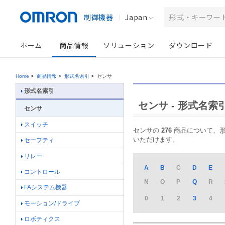
制御機器
Japan
ホーム
商品情報
ソリューション
ダウンロード
Home
>
商品情報
>
形式名索引
>
センサ
形式名索引
センサ - 形式名索
センサ
スイッチ
センサの
276
商品について、形式
いただけます。
セーフティ
リレー
A
B
C
D
E
コントロール
N
O
P
Q
R
FAシステム機器
0
1
2
3
4
モーション/ドライブ
ロボティクス