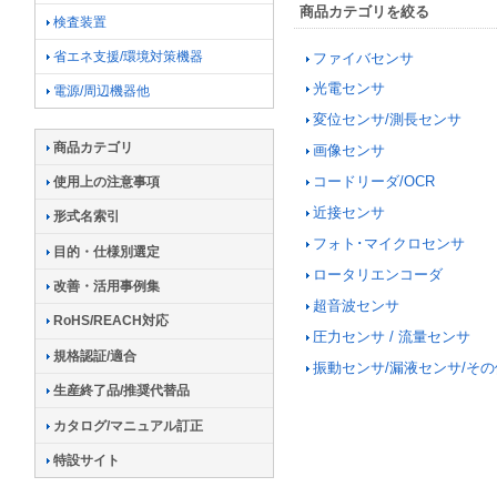
商品カテゴリを絞る
検査装置
省エネ支援/環境対策機器
ファイバセンサ
光電センサ
電源/周辺機器他
変位センサ/測長センサ
商品カテゴリ
画像センサ
コードリーダ/OCR
使用上の注意事項
近接センサ
形式名索引
フォト･マイクロセンサ
目的・仕様別選定
ロータリエンコーダ
改善・活用事例集
超音波センサ
RoHS/REACH対応
圧力センサ / 流量センサ
規格認証/適合
振動センサ/漏液センサ/そ
生産終了品/推奨代替品
カタログ/マニュアル訂正
特設サイト