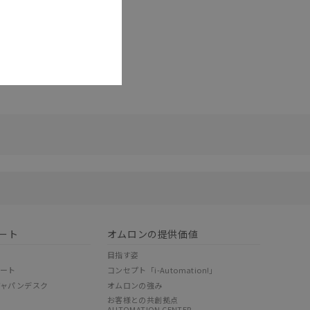
リセット
ート
オムロンの提供価値
目指す姿
ポート
コンセプト「i-Automation!」
ジャパンデスク
オムロンの強み
お客様との共創拠点
AUTOMATION CENTER