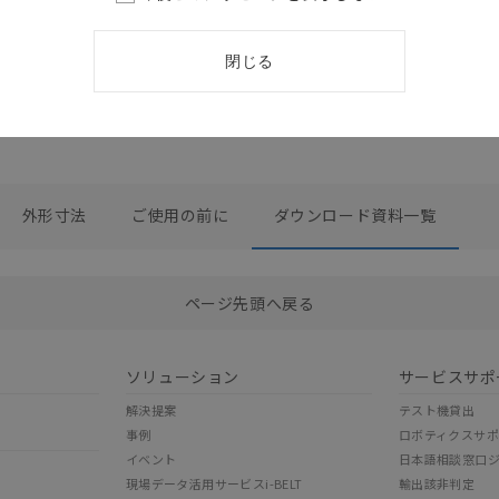
閉じる
外形寸法
ご使用の前に
ダウンロード資料一覧
選択したファイルを一括ダウンロード
0
選択可能容量：
0.0
MB /
100
MB
ページ先頭へ戻る
ソリューション
サービスサポ
解決提案
テスト機貸出
事例
ロボティクスサ
イベント
日本語相談窓口
現場データ活用サービスi-BELT
輸出該非判定