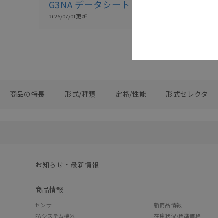
G3NA データシート
2026/07/01
更新
商品の特長
形式/種類
定格/性能
形式セレクタ
お知らせ・最新情報
商品情報
センサ
新商品情報
FAシステム機器
在庫状況/標準価格