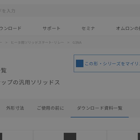
ウンロード
サポート
セミナ
オムロンの
ー
>
ヒータ用ソリッドステート･リレー
>
G3NA
この形・シリーズをマイリ
一覧
ナップの汎用ソリッドス
外形寸法
ご使用の前に
ダウンロード資料一覧