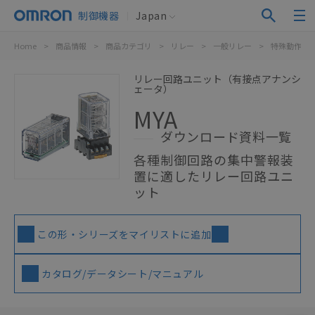
制御機器
Japan
Home
>
商品情報
>
商品カテゴリ
>
リレー
>
一般リレー
>
特殊動作用
リレー回路ユニット（有接点アナンシ
ェータ）
MYA
ダウンロード資料一覧
各種制御回路の集中警報装
置に適したリレー回路ユニ
ット
この形・シリーズをマイリストに追加
カタログ/データシート/マニュアル