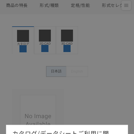
商品の特長
形式/種類
定格/性能
形式セレクタ
2D CAD
3D CAD
カタログ
日本語
English
カタログ/データシートご利用に関