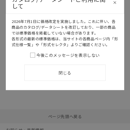
して
このカタログを選択
2026年7月1日に価格改定を実施しました。これに伴い、各
カタログ
日本語
商品のカタログ/データシートを改訂しており、一部の商品
では標準価格を掲載していない場合があります。
MYA
各形式の最新の標準価格は、当サイトの各商品ページ内「形
MYA データシ
式仕様一覧」や「形式セレクタ」よりご確認ください。
ート
2026/07/01
更新
今後このメッセージを表示しない
閉じる
選択したファイルを一
0
ページ先頭へ戻る
括ダウンロード
選択可能容量：
0.0
MB /
100
MB