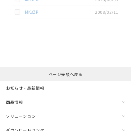
この資料を選択
MK3ZP
2008/02/11
選択したファイルを一
0
ページ先頭へ戻る
括ダウンロード
選択可能容量：
0.0
MB /
100
MB
お知らせ・最新情報
リセット
商品情報
ソリューション
ダウンロードセンタ