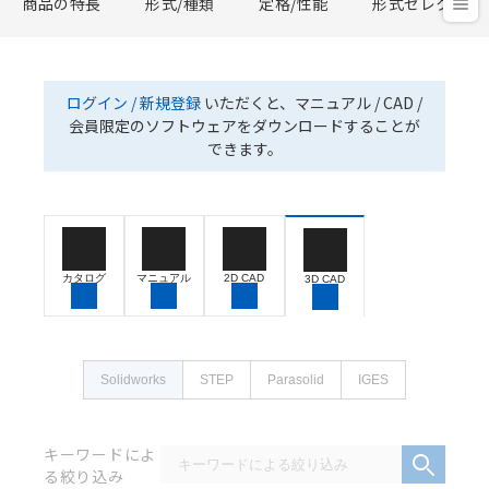
商品の特長
形式/種類
定格/性能
形式セレクタ
ログイン / 新規登録
いただくと、マニュアル / CAD /
会員限定のソフトウェアをダウンロードすることが
できます。
カタログ
マニュアル
2D CAD
3D CAD
Solidworks
STEP
Parasolid
IGES
キーワードによ
る絞り込み