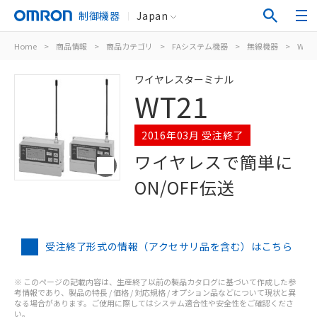
制御機器
Japan
Home
>
商品情報
>
商品カテゴリ
>
FAシステム機器
>
無線機器
>
WT2
ワイヤレスターミナル
WT21
2016年03月 受注終了
ワイヤレスで簡単に
ON/OFF伝送
受注終了形式の情報（アクセサリ品を含む）はこちら
※ このページの記載内容は、生産終了以前の製品カタログに基づいて作成した参
考情報であり、製品の特長 / 価格 / 対応規格 / オプション品などについて現状と異
なる場合があります。ご使用に際してはシステム適合性や安全性をご確認くださ
い。