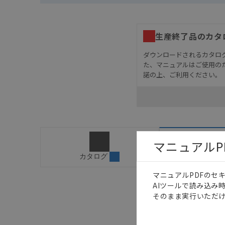
生産終了品のカタ
ダウンロードされるカタロ
た、マニュアルはご使用の
諾の上、ご利用ください。
お客様が本製品を人命や
長設計により必要な安全
設置されていることを、
カタログ/マニュアルに
ご確認のうえご使用くだ
マニュアルP
字が含まれている可能性
カタログ
マニュア
記載されているサービス
サイトの掲載内容をご確
マニュアルPDFのセ
AIツールで読み込み
そのまま実行いただけ