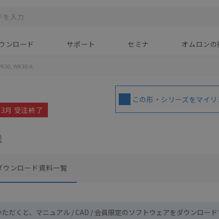
ウンロード
サポート
セミナ
オムロンの
K30, WK30-A
この形・シリーズをマイリ
03月 受注終了
送
ダウンロード資料一覧
いただくと、マニュアル / CAD / 会員限定のソフトウェアをダウンロー