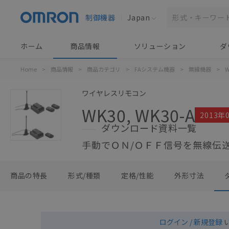
制御機器
Japan
ホーム
商品情報
ソリューション
ダ
Home
>
商品情報
>
商品カテゴリ
>
FAシステム機器
>
無線機器
>
W
ワイヤレスリモコン
WK30, WK30-A
2013年
ダウンロード資料一覧
手動でＯＮ/ＯＦＦ信号を無線伝
商品の特長
形式/種類
定格/性能
外形寸法
ログイン / 新規登録