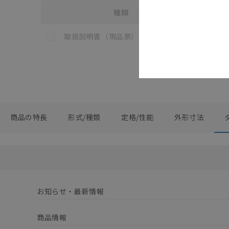
種類
選択
各種マニュアル・テクニカルガイド・取扱説明書のダウン
この資料を選択
WM20-P
取扱説明書（現品票）
商品の特長
形式/種類
定格/性能
外形寸法
お知らせ・最新情報
商品情報