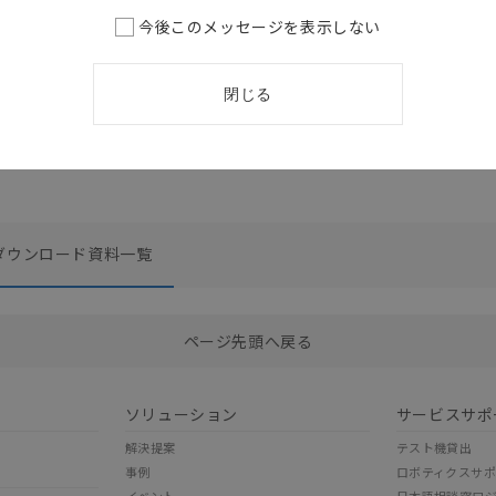
今後このメッセージを表示しない
名称 / カタログ番号
ロード資料一覧
1 ACアダプタ 取扱説明書
/
1618380-0A
[186.8KB]
閉じる
ダウンロード資料一覧
選択したファイルを一括ダウンロード
0
選択可能容量：
0.0
MB /
100
MB
ページ先頭へ戻る
ソリューション
サービスサポ
解決提案
テスト機貸出
事例
ロボティクスサ
イベント
日本語相談窓口