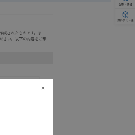
在庫・価格
無料テスト機
作成されたものです。ま
ださい。以下の内容をご承
として危険を知らせたり、冗
た用途に対して適切に配電・
器・装置の機能や安全性を
記載しています。・誤字、脱
 CAD
可能性があります。改めて当