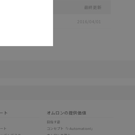
最終更新
2016/04/01
リセット
ート
オムロンの提供価値
目指す姿
ポート
コンセプト「i-Automation!」
ジャパンデスク
オムロンの強み