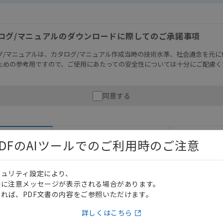
ログ/マニュアルのダウンロードに際してのご承諾事項
グ/マニュアルは、カタログ/マニュアル作成当時の技術水準、社会通念を元に
ための参考用ですので、ご使用にあたっての安全性については十分にご配慮く
財産に重大な危険を及ぼすような用途に使用される場合には、システム全体
同意する
性を確保できるよう設計されていること、および本製品が全体の中で意図し
必ず事前に確認してください。
記載されているアプリケーション事例は参考用ですので、ご採用に際しては機
さい。・商品に接続される推奨機器等、現在では入手困難なものもそのまま
DFのAIツールでのご利用時のご注意
がありますがご容赦ください。
2D CAD
3D
ル
内容や連絡先等は作成当時のものであり、変更・改定させていただいている
認のうえ、ご用命下さいますようお願いいたします。
キュリティ設定により、
時に注意メッセージが表示される場合があります。
れば、PDF文書の内容をご参照いただけます。
日本語
English
詳しくはこちら