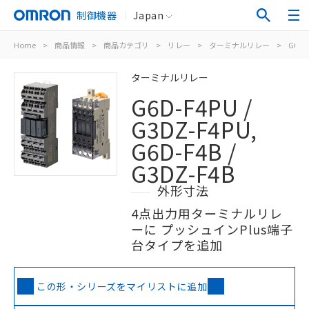
制御機器
Japan
Home
>
商品情報
>
商品カテゴリ
>
リレー
>
ターミナルリレー
>
G6D-F
ターミナルリレー
G6D-F4PU /
G3DZ-F4PU,
G6D-F4B /
G3DZ-F4B
外形寸法
4点出力用ターミナルリレ
ーに プッシュインPlus端子
台タイプを追加
この形・シリーズをマイリストに追加