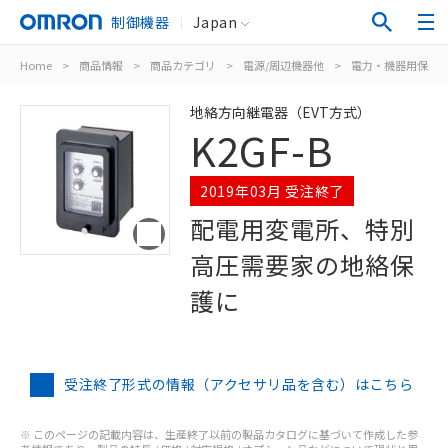
制御機器
Japan
Home
>
商品情報
>
商品カテゴリ
>
電源/周辺機器他
>
電力・機器用保護
地絡方向継電器（EVT方式）
K2GF-B
2019年03月 受注終了
配電用変電所、特別
高圧需要家の地絡保
護に
受注終了形式の情報（アクセサリ品を含む）はこちら
※ このページの記載内容は、生産終了以前の製品カタログに基づいて作成した参