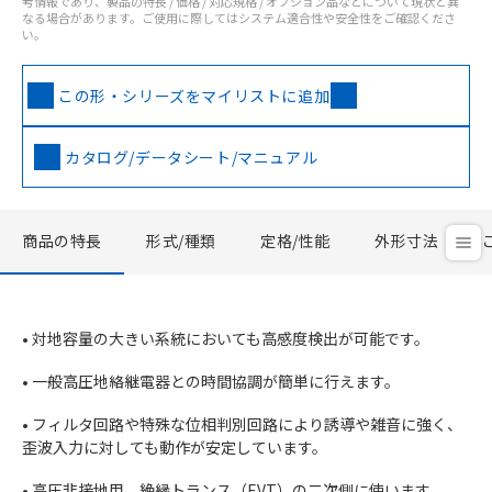
考情報であり、製品の特長 / 価格 / 対応規格 / オプション品などについて現状と異
なる場合があります。ご使用に際してはシステム適合性や安全性をご確認くださ
い。
この形・シリーズをマイリストに追加
カタログ/データシート/マニュアル
商品の特長
形式/種類
定格/性能
外形寸法
• 対地容量の大きい系統においても高感度検出が可能です。
• 一般高圧地絡継電器との時間協調が簡単に行えます。
• フィルタ回路や特殊な位相判別回路により誘導や雑音に強く、
歪波入力に対しても動作が安定しています。
• 高圧非接地用、絶縁トランス（EVT）の二次側に使います。