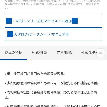
考情報であり、製品の特長 / 価格 / 対応規格 / オプション品などについて現状と異
なる場合があります。ご使用に際してはシステム適合性や安全性をご確認くださ
い。
この形・シリーズをマイリストに追加
カタログ/データシート/マニュアル
商品の特長
形式/種類
定格/性能
形式仕様一覧
• 単・多回線用が共用のため増設が容易。
• 多段階設置時の協調のためのフィーダ優先しゃ断機能を準備。
• 零相電圧検出部に絶縁形変換器を使用のため安全性がより向
上。
• 他回線事故解消時の低周波数振動による誤動作防止用ロック回