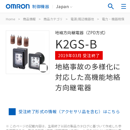
制御機器
Japan
Home
>
商品情報
>
商品カテゴリ
>
電源/周辺機器他
>
電力・機器用保護
地絡方向継電器（ZPD方式）
K2GS-B
2019年03月 受注終了
地絡事故の多様化に
対応した高機能地絡
方向継電器
受注終了形式の情報（アクセサリ品を含む）はこちら
※ このページの記載内容は、生産終了以前の製品カタログに基づいて作成した参