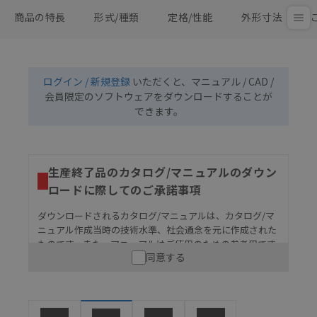
商品の特長
形式/種類
定格/性能
外形寸法
ログイン / 新規登録
いただくと、マニュアル / CAD /
会員限定のソフトウェアをダウンロードすることが
できます。
生産終了品のカタログ/マニュアルのダウン
ロードに際してのご承諾事項
ダウンロードされるカタログ/マニュアルは、カタログ/マ
ニュアル作成当時の技術水準、社会通念を元に作成された
ものです。また、マニュアルはご使用のための参考用です
同意する
ので、ご使用にあたっての安全性については十分にご配慮
ください。以下の内容をご承諾の上、ご利用ください。
お客様が本製品を人命や財産に重大な危険を及ぼすよ
うな用途に使用される場合には、システム全体として