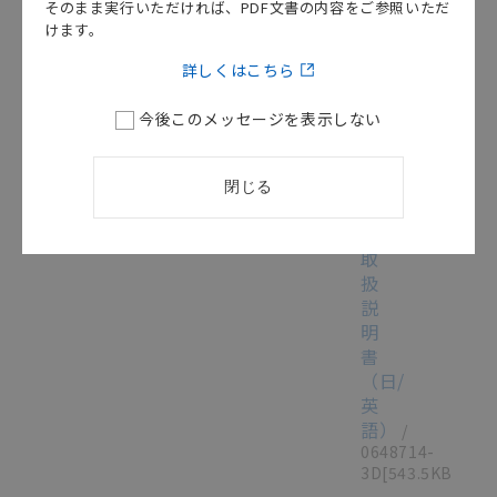
そのまま実行いただければ、PDF文書の内容をご参照いただ
チ
けます。
ン
グ
詳しくはこちら
パ
ワ
今後このメッセージを表示しない
ー
サ
プ
閉じる
この資料を選択
取扱説明書（現品票）
2015/08/21
ラ
イ
取
扱
説
明
書
（日/
英
語）
/
0648714-
3D
[543.5KB]