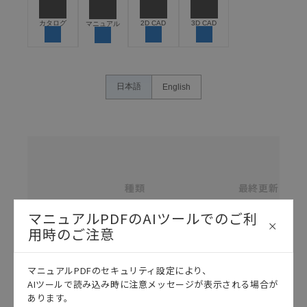
危険を知らせたり、冗長設計により必要な安全性を確
保できるよう設計されていること、および本製品が全
カタログ
2D CAD
3D CAD
マニュアル
体の中で意図した用途に対して適切に配電・設置され
ていることを、必ず事前に確認してください。
カタログ/マニュアルに記載されているアプリケーショ
ン事例は参考用ですので、ご採用に際しては機器・装
日本語
English
置の機能や安全性をご確認のうえご使用ください。・
商品に接続される推奨機器等、現在では入手困難なも
のもそのまま記載しています。・誤字、脱字が含まれ
ている可能性がありますがご容赦ください。
名
称
記載されているサービス内容や連絡先等は作成当時の
/
ものであり、変更・改定させていただいている可能性
カ
種類
タ
最終更新
があります。改めて当サイトの掲載内容をご確認のう
選択
ロ
え、ご用命下さいますようお願いいたします。
グ
マニュアルPDFのAIツールでのご利
番
号
用時のご注意
各種マニュアル・テクニカルガイド・取扱説明書のダウンロード
S82R
ス
マニュアルPDFのセキュリティ設定により、
AIツールで読み込み時に注意メッセージが表示される場合が
イ
あります。
ッ