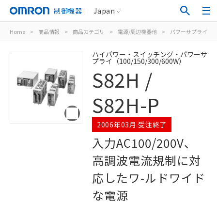
制御機器
Japan
Home
>
商品情報
>
商品カテゴリ
>
電源/周辺機器他
>
パワーサプライ（
ハイパワー・スイッチング・パワーサ
プライ（100/150/300/600W）
S82H /
S82H-P
2006年03月 受注終了
入力AC100/200V、
高調波電流規制に対
応したワ-ルドワイド
な電源