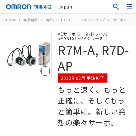
制御機器
Japan
Home
>
商品情報
>
商品カテゴリ
>
モーション/ドライブ
>
サーボモータ/
ACサーボモータ/ドライバ
SMARTSTEP Aシリーズ
R7M-A, R7D-
AP
2012年03月 受注終了
もっと速く、もっと
正確に、そしてもっ
と簡単に。新しい発
想の楽々サーボ。