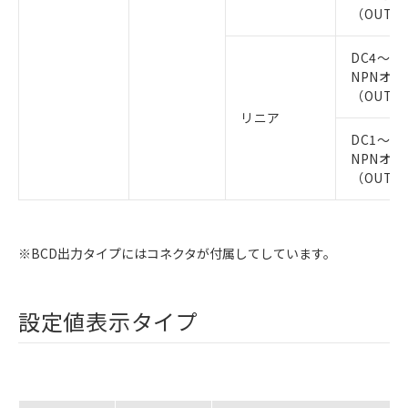
（OUT1
DC4～20
NPNオ
（OUT1
リニア
DC1～5V
NPNオ
（OUT1
※BCD出力タイプにはコネクタが付属してしています。
設定値表示タイプ