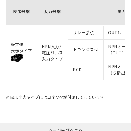
表示形態
入力形態
出力形
リレー接点
OUT1、2、
設定値
NPN入力/
NPNオー
トランジスタ
表示タイプ
電圧パルス
（OUT1、
入力タイプ
NPNオー
BCD
（５桁出力+
※BCD出力タイプにはコネクタが付属してしています。
ページ先頭へ戻る