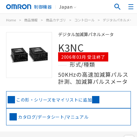
制御機器
Japan
Home
>
商品情報
>
商品カテゴリ
>
コントロール
>
デジタルパネルメータ
デジタル加減算パネルメータ
K3NC
2006年03月 受注終了
形式/種類
50KHzの高速加減算パルス
計測、加減算パルスメータ
この形・シリーズをマイリストに追加
カタログ/データシート/マニュアル