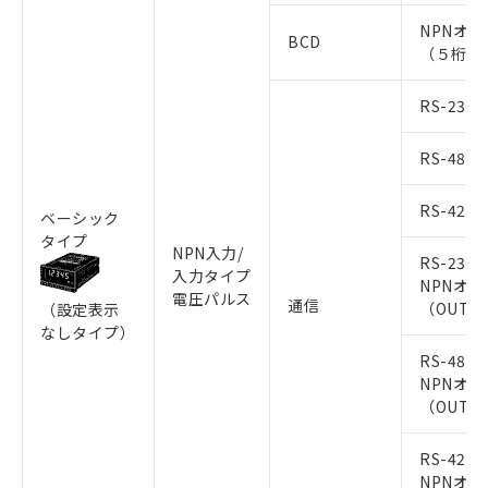
NPNオ
BCD
（５桁出力
RS-232C
RS-485
RS-422
ベーシック
タイプ
NPN入力/
RS-232C
入力タイプ
NPNオ
電圧パルス
通信
（OUT1
（設定表示
なしタイプ）
RS-485+
NPNオ
（OUT1
RS-422+
NPNオ