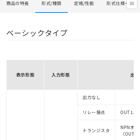
商品の特長
形式/種類
定格/性能
形式仕様一覧
ベーシックタイプ
表示形態
入力形態
出力
出力なし
リレー接点
OUT1、
NPNオ
トランジスタ
（OUT1