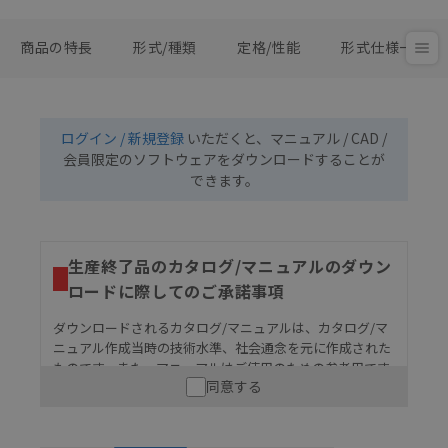
商品の特長
形式/種類
定格/性能
形式仕様一覧
ログイン / 新規登録
いただくと、マニュアル / CAD /
会員限定のソフトウェアをダウンロードすることが
できます。
生産終了品のカタログ/マニュアルのダウン
ロードに際してのご承諾事項
ダウンロードされるカタログ/マニュアルは、カタログ/マ
ニュアル作成当時の技術水準、社会通念を元に作成された
ものです。また、マニュアルはご使用のための参考用です
同意する
ので、ご使用にあたっての安全性については十分にご配慮
ください。以下の内容をご承諾の上、ご利用ください。
お客様が本製品を人命や財産に重大な危険を及ぼすよ