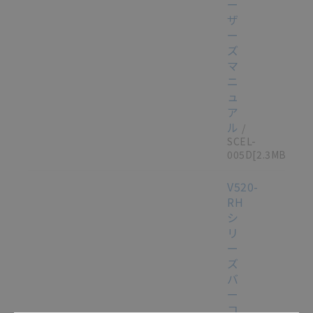
ー
ザ
ー
ズ
マ
ニ
ュ
ア
ル
/
SCEL-
005D
[2.3MB]
V520-
RH
シ
リ
ー
ズ
バ
ー
コ