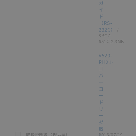
ガ
イ
ド
（RS-
232C）
/
SBCZ-
651C
[2.3MB]
V520-
RH21-
□
バ
ー
コ
ー
ド
リ
ー
ダ
取
この資料を選択
取扱説明書（現品票）
2016/07/19
扱