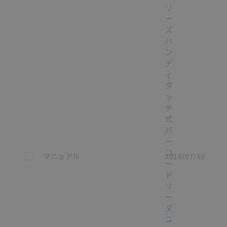
リ
ー
ズ
ハ
ン
デ
ィ
タ
ッ
チ
式
バ
ー
コ
この資料を選択
マニュアル
2016/07/19
ー
ド
リ
ー
ダ
ユ