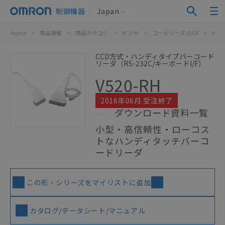
制御機器
Japan
Home
>
商品情報
>
商品カテゴリ
>
センサ
>
コードリーダ/OCR
>
V520
CCD方式・ハンディタイプバーコード
リーダ（RS-232C/キーボードI/F）
V520-RH
2016年06月 受注終了
ダウンロード資料一覧
小型・高信頼性・ローコス
トなハンディタッチバーコ
ードリーダ
この形・シリーズをマイリストに追加
カタログ/データシート/マニュアル