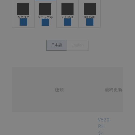
うな用途に使用される場合には、システム全体として
危険を知らせたり、冗長設計により必要な安全性を確
保できるよう設計されていること、および本製品が全
カタログ
2D CAD
3D CAD
マニュアル
体の中で意図した用途に対して適切に配電・設置され
ていることを、必ず事前に確認してください。
カタログ/マニュアルに記載されているアプリケーショ
ン事例は参考用ですので、ご採用に際しては機器・装
日本語
English
置の機能や安全性をご確認のうえご使用ください。・
商品に接続される推奨機器等、現在では入手困難なも
のもそのまま記載しています。・誤字、脱字が含まれ
ている可能性がありますがご容赦ください。
名
称
記載されているサービス内容や連絡先等は作成当時の
/
ものであり、変更・改定させていただいている可能性
カ
種類
タ
最終更新
があります。改めて当サイトの掲載内容をご確認のう
選択
ロ
え、ご用命下さいますようお願いいたします。
グ
番
号
各種マニュアル・テクニカルガイド・取扱説明書のダウンロード
V520-
RH
シ