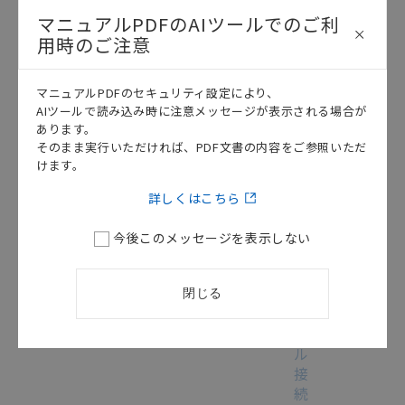
ー
マニュアルPDFのAIツールでのご利
ド
用時のご注意
シ
ス
マニュアルPDFのセキュリティ設定により、
テ
AIツールで読み込み時に注意メッセージが表示される場合が
ム
あります。
編
そのまま実行いただければ、PDF文書の内容をご参照いただ
CJ
けます。
シ
この資料を選択
テクニカルガイド
2016/07/19
リ
詳しくはこちら
ー
ズ
今後このメッセージを表示しない
汎
用
シ
閉じる
リ
ア
ル
接
続