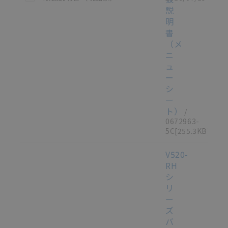
説
明
書
（メ
ニ
ュ
ー
シ
ー
ト）
/
0672963-
5C
[255.3KB]
V520-
RH
シ
リ
ー
ズ
バ