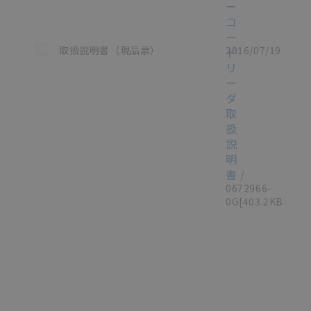
ー
コ
ー
この資料を選択
取扱説明書（現品票）
2016/07/19
ド
リ
ー
ダ
取
扱
説
明
書
/
0672966-
0G
[403.2KB]