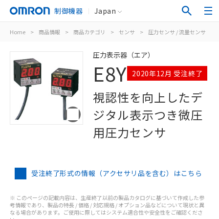
制御機器
Japan
Home
>
商品情報
>
商品カテゴリ
>
センサ
>
圧力センサ / 流量センサ
>
圧力表示器（エア）
E8Y
2020年12月 受注終了
視認性を向上したデ
ジタル表示つき微圧
用圧力センサ
受注終了形式の情報（アクセサリ品を含む）はこちら
※ このページの記載内容は、生産終了以前の製品カタログに基づいて作成した参
考情報であり、製品の特長 / 価格 / 対応規格 / オプション品などについて現状と異
なる場合があります。ご使用に際してはシステム適合性や安全性をご確認くださ