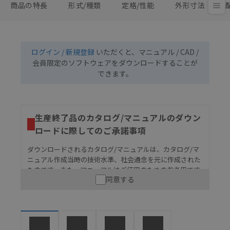
商品の特長
形式/種類
定格/性能
外形寸法
ログイン / 新規登録
いただくと、マニュアル / CAD /
会員限定のソフトウェアをダウンロードすることが
できます。
生産終了品のカタログ/マニュアルのダウン
ロードに際してのご承諾事項
ダウンロードされるカタログ/マニュアルは、カタログ/マ
ニュアル作成当時の技術水準、社会通念を元に作成された
ものです。また、マニュアルはご使用のための参考用です
同意する
ので、ご使用にあたっての安全性については十分にご配慮
ください。以下の内容をご承諾の上、ご利用ください。
お客様が本製品を人命や財産に重大な危険を及ぼすよ
うな用途に使用される場合には、システム全体として
危険を知らせたり、冗長設計により必要な安全性を確