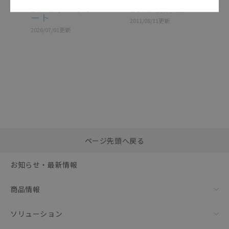
E8F2 データシ
E8F2 操作編
ート
2011/08/11
更新
2026/07/01
更新
選択したファイルを一
0
ページ先頭へ戻る
括ダウンロード
選択可能容量：
0.0
MB /
100
MB
お知らせ・最新情報
リセット
商品情報
ソリューション