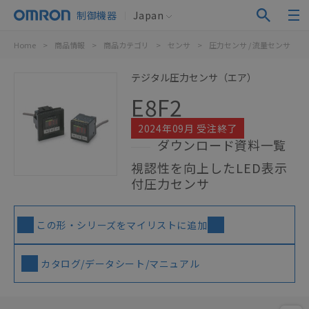
制御機器
Japan
Home
>
商品情報
>
商品カテゴリ
>
センサ
>
圧力センサ / 流量センサ
>
テジタル圧力センサ（エア）
E8F2
2024年09月 受注終了
ダウンロード資料一覧
視認性を向上したLED表示
付圧力センサ
この形・シリーズをマイリストに追加
カタログ/データシート/マニュアル