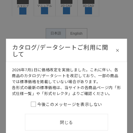
保できるよう設計されていること、および本製品が全
マニュアル
2D CAD
3D CAD
カタログ
体の中で意図した用途に対して適切に配電・設置され
ていることを、必ず事前に確認してください。
カタログ/マニュアルに記載されているアプリケーショ
ン事例は参考用ですので、ご採用に際しては機器・装
日本語
English
置の機能や安全性をご確認のうえご使用ください。・
商品に接続される推奨機器等、現在では入手困難なも
カタログ/データシートご利用に関
のもそのまま記載しています。・誤字、脱字が含まれ
して
ている可能性がありますがご容赦ください。
記載されているサービス内容や連絡先等は作成当時の
2026年7月1日に価格改定を実施しました。これに伴い、各
ものであり、変更・改定させていただいている可能性
商品のカタログ/データシートを改訂しており、一部の商品
があります。改めて当サイトの掲載内容をご確認のう
では標準価格を掲載していない場合があります。
え、ご用命下さいますようお願いいたします。
各形式の最新の標準価格は、当サイトの各商品ページ内「形
式仕様一覧」や「形式セレクタ」よりご確認ください。
今後このメッセージを表示しない
このカタログを選択
このカタログを選択
カタログ
日本語
カタログ
日本語
閉じる
E8F2
E8F2