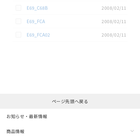
この資料を選択
E69_C68B
2008/02/11
この資料を選択
E69_FCA
2008/02/11
この資料を選択
E69_FCA02
2008/02/11
選択したファイルを一
0
ページ先頭へ戻る
括ダウンロード
選択可能容量：
0.0
MB /
100
MB
お知らせ・最新情報
リセット
商品情報