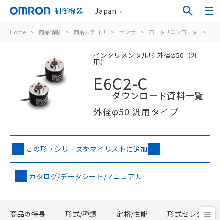
制御機器
Japan
Home
>
商品情報
>
商品カテゴリ
>
センサ
>
ロータリエンコーダ
>
イ
インクリメンタル形 外径φ50（汎
用）
E6C2-C
ダウンロード資料一覧
外径φ50 汎用タイプ
この形・シリーズをマイリストに追加
カタログ/データシート/マニュアル
商品の特長
形式/種類
定格/性能
形式セレクタ