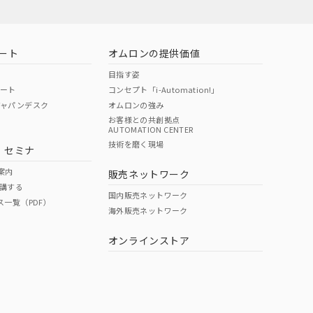
ート
オムロンの提供価値
目指す姿
ポート
コンセプト「i-Automation!」
ジャパンデスク
オムロンの強み
お客様との共創拠点
AUTOMATION CENTER
技術を磨く現場
・セミナ
案内
販売ネットワーク
講する
国内販売ネットワーク
ス一覧（PDF）
海外販売ネットワーク
オンラインストア