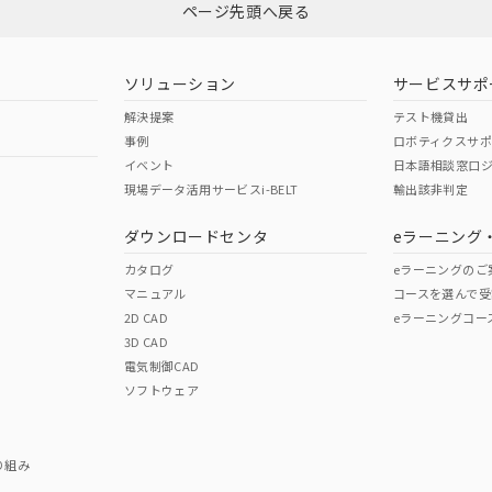
ページ先頭へ戻る
ソリューション
サービスサポ
解決提案
テスト機貸出
事例
ロボティクスサ
イベント
日本語相談窓口
現場データ活用サービスi-BELT
輸出該非判定
ダウンロードセンタ
eラーニング
カタログ
eラーニングのご
マニュアル
コースを選んで受
2D CAD
eラーニングコー
3D CAD
電気制御CAD
ソフトウェア
り組み