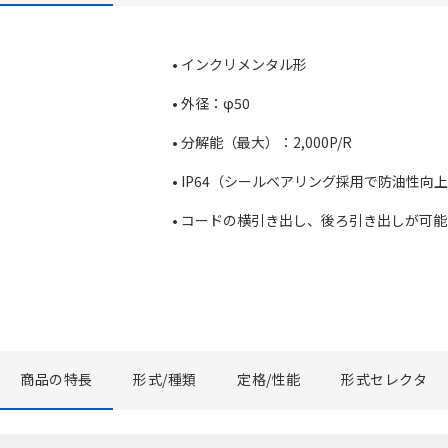
• インクリメンタル形
• 外径：φ50
• 分解能（最大）：2,000P/R
• IP64（シールベアリング採用で防油性向
• コードの横引き出し、後ろ引き出しが可
商品の特長
形式/種類
定格/性能
形式セレクタ