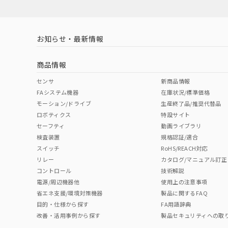
お知らせ・最新情報
商品情報
センサ
新商品情報
FAシステム機器
在庫状況/標準価格
モーション/ドライブ
生産終了品/推奨代替品
ロボティクス
特設サイト
セーフティ
動画ライブラリ
検査装置
規格認証/適合
スイッチ
RoHS/REACH対応
リレー
カタログ/マニュアル訂正
コントロール
技術解説
電源/周辺機器他
使用上の注意事項
省エネ支援/環境対策機器
製品に関するFAQ
目的・仕様から探す
FA用語辞典
改善・活用事例から探す
製品セキュリティへの取