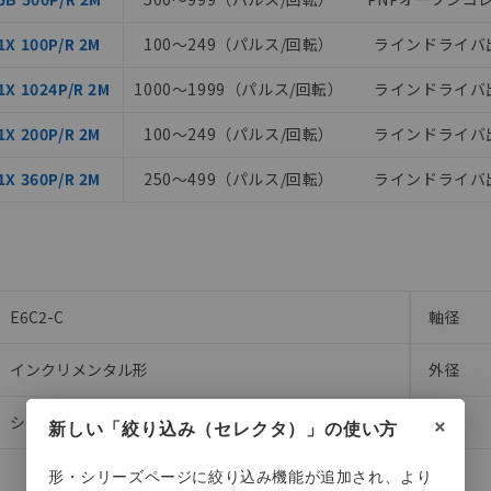
ご相談ください。
は満たないが在庫あり
機器販売店や当社販売拠点は「
販売ネットワーク
」をご確認くだ
X 100P/R 2M
100～249（パルス/回転）
ラインドライバ
び標準価格結果を当社の事前の承諾なく第三者に漏洩または開示し
(最新の在庫状況については、お客様のお取引先、またはお客様担当
X 1024P/R 2M
1000～1999（パルス/回転）
ラインドライバ
店・当社販売員にご確認ください)
能（部品リスト作成サービス）をご利用いただくには、I-Webメン
あります。
X 200P/R 2M
100～249（パルス/回転）
ラインドライバ
機種、また在庫状況の情報を公開していない機種
ェブサイト上で当社にご登録された部品リストについて、当社およ
品・サービスに関するお客様との取引・商談に必要な範囲で利用す
X 360P/R 2M
250～499（パルス/回転）
ラインドライバ
利用者とは、
"個人情報の共同利用に関して"
の「1.共同利用者の
します。
E6C2-C
E6C2-C
軸径
インクリメンタル形
インクリメンタル形
外径
×
シャフトタイプ
シャフトタイプ
種類
新しい「絞り込み（セレクタ）」の使い方
φ6mm