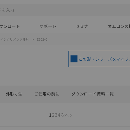
ウンロード
サポート
セミナ
オムロンの
インクリメンタル形
>
E6C2-C
この形・シリーズをマイリ
外形寸法
ご使用の前に
ダウンロード資料一覧
1
2
3
4
次へ