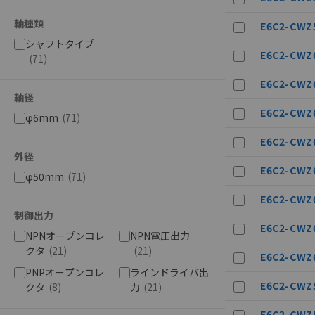
軸種類
E6C2-CWZ5
シャフトタイプ
E6C2-CWZ6
(
71
)
E6C2-CWZ6
軸径
E6C2-CWZ6
φ6mm
(
71
)
E6C2-CWZ6
ご利用条件
外径
E6C2-CWZ6
φ50mm
(
71
)
以下の条件をお読
E6C2-CWZ6
制御出力
本サービスは
E6C2-CWZ6
くものです。
NPNオープンコレ
NPN電圧出力
記
説明
当社制御機器
クタ
(
21
)
(
21
)
E6C2-CWZ6
号
在庫状況およ
PNPオープンコレ
ラインドライバ出
のであり、閲
E6C2-CWZ5
クタ
(
8
)
力
(
21
)
○
一定数以
い。
正式な納期状
E6C2-CWZ5