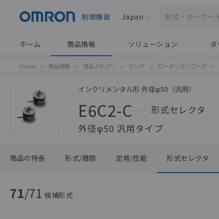
制御機器
Japan
ホーム
商品情報
ソリューション
ダ
Home
>
商品情報
>
商品カテゴリ
>
センサ
>
ロータリエンコーダ
>
インクリメンタル形 外径φ50（汎用）
E6C2-C
形式セレクタ
外径φ50 汎用タイプ
商品の特長
形式/種類
定格/性能
形式セレクタ
71
/
71
候補形式