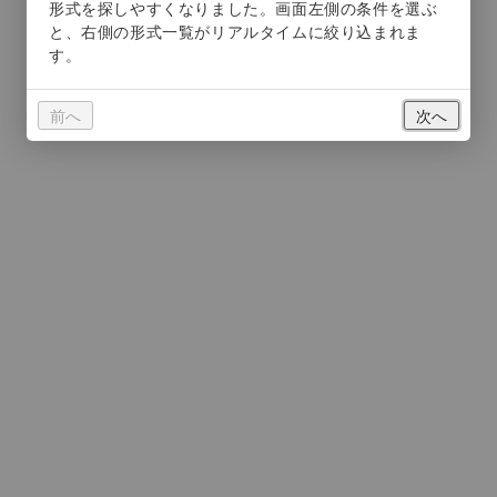
φ50mm
本体
前へ
次へ