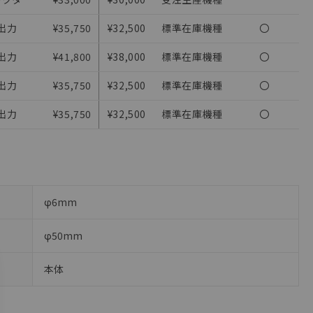
さい。
出力
¥35,750
¥32,500
標準在庫機種
〇
ないようお願いしま
のオムロン制御
出力
¥41,800
¥38,000
標準在庫機種
〇
バーズにご登録され
出力
¥35,750
¥32,500
標準在庫機種
〇
び当社の共同利用者
ることをご了承くだ
出力
¥35,750
¥32,500
標準在庫機種
〇
範囲」に記載されて
φ6mm
φ50mm
本体