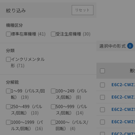
絞り込み
リセット
機種区分
標準在庫機種
(
41
)
受注生産機種
(
30
)
選択中の形式
0
分類
インクリメンタル
形
(
71
)
形
分解能
E6C2-CWZ1
1～99（パルス/回
100～249（パル
E6C2-CWZ1
転）
(
19
)
ス/回転）
(
8
)
250～499（パル
500～999（パル
E6C2-CWZ5
ス/回転）
(
10
)
ス/回転）
(
14
)
E6C2-CWZ5
1000～1999（パ
2000～（パルス/
ルス/回転）
(
16
)
回転）
(
4
)
E6C2-CWZ5