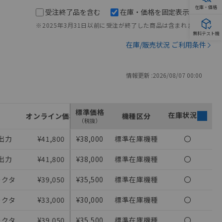
在庫・価格
受注終了品を含む
在庫・価格を固定表示
※2025年3月31日以前に受注が終了した商品は含まれません。
無料テスト機
在庫/販売状況 ご利用条件
情報更新 :
2026/08/07 00:00
標準価格
在庫状況
オンライン価格
機種区分
（税抜）
出力
¥41,800
¥38,000
標準在庫機種
〇
出力
¥41,800
¥38,000
標準在庫機種
〇
レクタ
¥39,050
¥35,500
標準在庫機種
〇
レクタ
¥33,000
¥30,000
標準在庫機種
〇
レクタ
¥39,050
¥35,500
標準在庫機種
〇