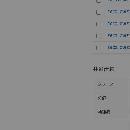
当社販売員に
△
一定数に
オムロン制御
E6C2-CWZ1
在庫状況およ
－
在庫なし
す。
E6C2-CWZ1
機器販売
マイパーツ機
ている必要が
E6C2-CWZ1
空
受注生産
お客様が当ウ
白
が、当社の製
E6C2-CWZ1
さい。
※当社の共同
いる法人を指
共通仕様
シリーズ
シリーズ
分類
分類
軸種類
軸種類
軸径