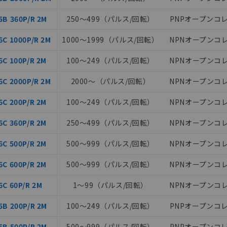
B 360P/R 2M
250～499（パルス/回転）
PNPオープンコ
C 1000P/R 2M
1000～1999（パルス/回転）
NPNオープンコ
C 100P/R 2M
100～249（パルス/回転）
NPNオープンコ
C 2000P/R 2M
2000～（パルス/回転）
NPNオープンコ
C 200P/R 2M
100～249（パルス/回転）
NPNオープンコ
C 360P/R 2M
250～499（パルス/回転）
NPNオープンコ
みいただき、同意のうえご利用ください。
C 500P/R 2M
500～999（パルス/回転）
NPNオープンコ
、当社制御機器事業取扱商品の当社在庫状況および標準価格(税抜)
C 600P/R 2M
500～999（パルス/回転）
NPNオープンコ
事業取扱商品の中には、本サービスの対象外となる商品もあること
C 60P/R 2M
1～99（パルス/回転）
NPNオープンコ
び標準価格照会結果は、記載している更新日時点での社内データに
覧された時点での実際の在庫および標準価格とは異なる場合がある
B 200P/R 2M
100～249（パルス/回転）
PNPオープンコ
上の在庫あり
況および標準価格はお客様のお取引先、またはお客様担当のオムロ
B 500P/R 2M
500～999（パルス/回転）
PNPオープンコ