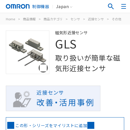
制御機器
Japan
Home
>
商品情報
>
商品カテゴリ
>
センサ
>
近接センサ
>
その他
>
磁気形近接センサ
GLS
取り扱いが簡単な磁
気形近接センサ
この形・シリーズをマイリストに追加