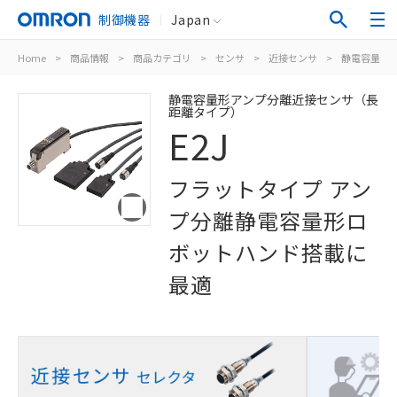
制御機器
Japan
Home
>
商品情報
>
商品カテゴリ
>
センサ
>
近接センサ
>
静電容量形
静電容量形アンプ分離近接センサ（長
距離タイプ）
E2J
フラットタイプ アン
プ分離静電容量形ロ
ボットハンド搭載に
最適