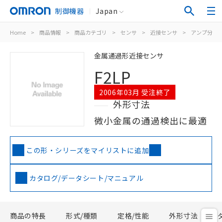
制御機器
Japan
Home
>
商品情報
>
商品カテゴリ
>
センサ
>
近接センサ
>
アンプ分離/
金属通過形近接センサ
F2LP
2006年03月 受注終了
外形寸法
微小金属の通過検出に最適
この形・シリーズをマイリストに追加
カタログ/データシート/マニュアル
商品の特長
形式/種類
定格/性能
外形寸法