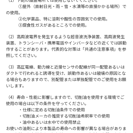
（1）下記の設置場所では使用しないでください。
①屋外（直射日光・雨・雪・水滴等の直接かかる場所）で
の使用。
②化学薬品、特に溶剤や酸性の雰囲気での使用。
③腐食性ガスがあるところでの使用。
（2）高周波電界を発生するような超音波洗浄装置、高周波発生
装置、トランシーバ・携帯電話やインバータなどの近くでは誤動
作することがあります。代表的な対策は「共通の注意事項」を参
照してください。
（3）高圧電線、動力線と近接センサの配線が同一配管あるいは
ダクトで行われると誘導を受け、誤動作あるいは破壊の原因とな
る場合もありますので、別配管または単独配管でのご使用をお願
いします。
（4）寿命・性能に影響しますので、切削油を使用する環境でご
使用の場合は以下の条件を守ってください。
・仕様に定める切削油条件での使用
・切削油メーカの推奨する切削油希釈率での使用
・油中あるいは水中での使用禁止
お使いの油剤により本製品の寿命への影響が異なる場合がありま