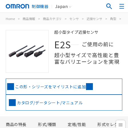
制御機器
Japan
Home
>
商品情報
>
商品カテゴリ
>
センサ
>
近接センサ
>
角型
>
E2
超小型タイプ近接センサ
E2S
ご使用の前に
超小型サイズで高性能と豊
富なバリエーションを実現
この形・シリーズをマイリストに追加
カタログ/データシート/マニュアル
商品の特長
形式/種類
定格/性能
形式セレクタ