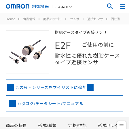
制御機器
Japan
Home
>
商品情報
>
商品カテゴリ
>
センサ
>
近接センサ
>
円柱型
>
樹脂ケースタイプ近接センサ
E2F
ご使用の前に
耐水性に優れた樹脂ケース
タイプ近接センサ
この形・シリーズをマイリストに追加
カタログ/データシート/マニュアル
商品の特長
形式/種類
定格/性能
形式セレクタ