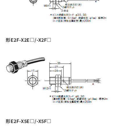
形E2F-X2E□/-X2F□
形E2F-X5E□/-X5F□