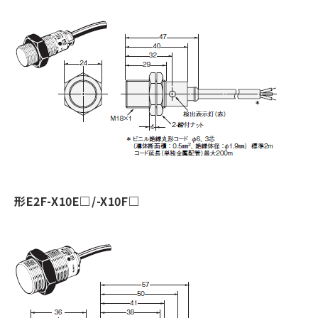
形E2F-X10E□/-X10F□