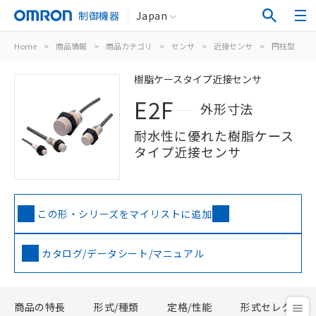
制御機器
Japan
Home
>
商品情報
>
商品カテゴリ
>
センサ
>
近接センサ
>
円柱型
>
樹脂ケースタイプ近接センサ
E2F
外形寸法
耐水性に優れた樹脂ケース
タイプ近接センサ
この形・シリーズをマイリストに追加
カタログ/データシート/マニュアル
商品の特長
形式/種類
定格/性能
形式セレクタ